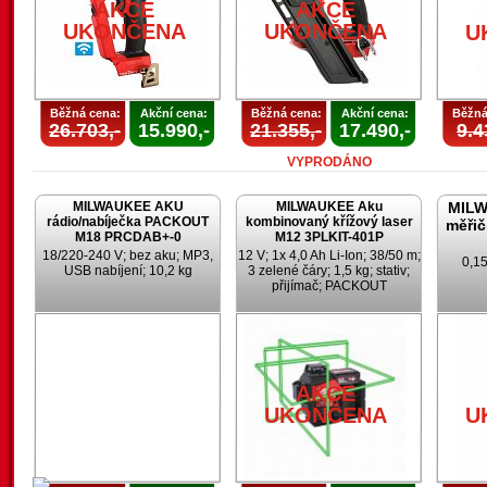
AKCE
AKCE
UKONČENA
UKONČENA
U
Běžná cena:
Akční cena:
Běžná cena:
Akční cena:
Běžná
26.703,-
15.990,-
21.355,-
17.490,-
9.4
VYPRODÁNO
MILWAUKEE AKU
MILWAUKEE Aku
MILW
rádio/nabíječka PACKOUT
kombinovaný křížový laser
měřič
M18 PRCDAB+-0
M12 3PLKIT-401P
18/220-240 V; bez aku; MP3,
12 V; 1x 4,0 Ah Li-Ion; 38/50 m;
0,15
USB nabíjení; 10,2 kg
3 zelené čáry; 1,5 kg; stativ;
přijímač; PACKOUT
AKCE
UKONČENA
U