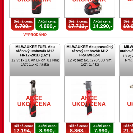
Běžná cena:
Akční cena:
Běžná cena:
Akční cena:
Běžná
6.799,-
4.890,-
17.713,-
14.290,-
10.0
VYPRODÁNO
MILWAUKEE FUEL Aku
MILWAUKEE Aku pravoúhlý
MILW
ráčnový utahovák M12
rázový utahovák M12
utahov
FIR12-201B (1/2")
FRAIWF12-0
18 V; 
12 V; 1x 2,0 Ah Li-Ion; 81 Nm;
12 V; bez aku; 270/300 Nm;
Nm; 
1/2"; 1,5 kg; taška
1/2"; 1,7 kg
AKCE
AKCE
UKONČENA
UKONČENA
U
Běžná cena:
Akční cena:
Běžná cena:
Akční cena:
Běžná
12.194,-
8.990,-
8.868,-
7.990,-
21.9