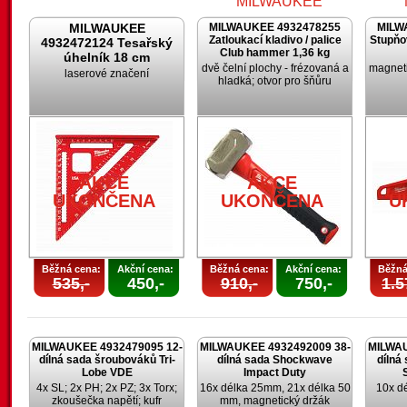
MILWAUKEE
MILWAUKEE 4932478255
MILW
Zatloukací kladivo / palice
Stupňo
4932472124 Tesařský
Club hammer 1,36 kg
úhelník 18 cm
dvě čelní plochy - frézovaná a
magneti
laserové značení
hladká; otvor pro šňůru
AKCE
UKONČENA
U
AKCE
AKCE
UKONČENA
UKONČENA
U
Běžná cena:
Akční cena:
Běžná cena:
Akční cena:
Běžná
535,-
450,-
910,-
750,-
1.5
MILWAUKEE 4932479095 12-
MILWAUKEE 4932492009 38-
MILWAU
dílná sada šroubováků Tri-
dílná sada Shockwave
dílná
Lobe VDE
Impact Duty
4x SL; 2x PH; 2x PZ; 3x Torx;
16x délka 25mm, 21x délka 50
10x d
zkoušečka napětí; kufr
mm, magnetický držák