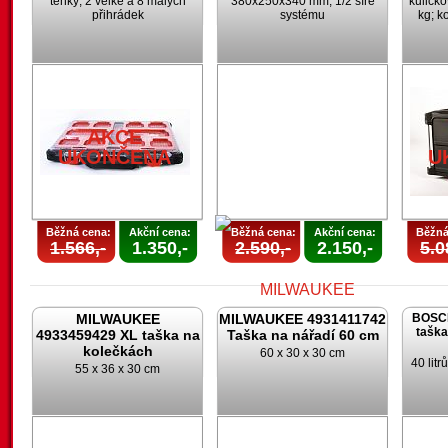
tenký; 2 velké a 8 malých
380x250x340 mm; 1/2 šíře
kuličk
přihrádek
systému
kg; k
AKCE
UKONČENA
U
Běžná cena:
Akční cena:
Běžná cena:
Akční cena:
Běžná
1.566,-
1.350,-
2.590,-
2.150,-
5.0
MILWAUKEE
MILWAUKEE 4931411742
BOSCH
taška
4933459429 XL taška na
Taška na nářadí 60 cm
kolečkách
60 x 30 x 30 cm
40 lit
55 x 36 x 30 cm
AKCE