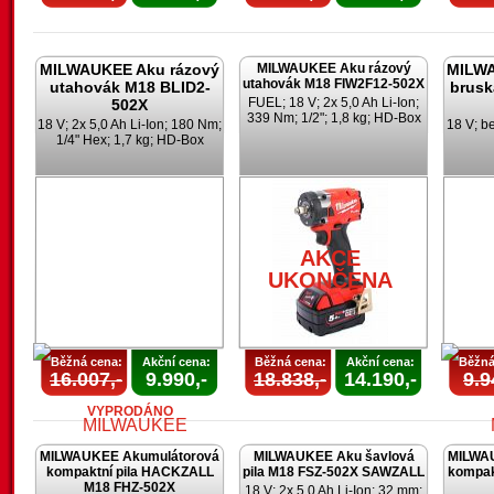
MILWAUKEE Aku rázový
MILWAUKEE Aku rázový
MILWA
utahovák M18 FIW2F12-502X
utahovák M18 BLID2-
brusk
FUEL; 18 V; 2x 5,0 Ah Li-Ion;
502X
339 Nm; 1/2"; 1,8 kg; HD-Box
18 V; 2x 5,0 Ah Li-Ion; 180 Nm;
18 V; b
1/4" Hex; 1,7 kg; HD-Box
AKCE
UKONČENA
Běžná cena:
Akční cena:
Běžná cena:
Akční cena:
Běžná
16.007,-
9.990,-
18.838,-
14.190,-
9.9
VYPRODÁNO
MILWAUKEE Akumulátorová
MILWAUKEE Aku šavlová
MILWA
kompaktní pila HACKZALL
pila M18 FSZ-502X SAWZALL
kompak
M18 FHZ-502X
18 V; 2x 5,0 Ah Li-Ion; 32 mm;