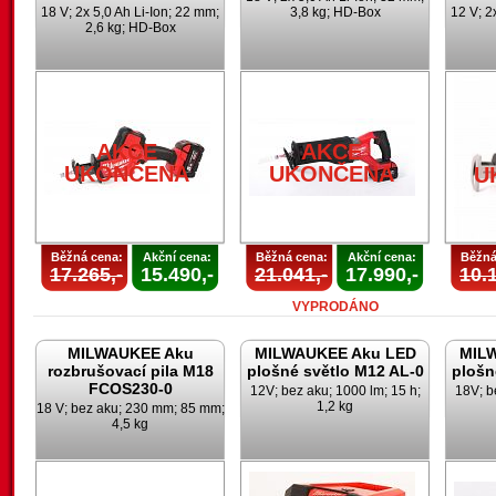
18 V; 2x 5,0 Ah Li-Ion; 22 mm;
3,8 kg; HD-Box
12 V; 2
2,6 kg; HD-Box
AKCE
UKONČENA
U
AKCE
AKCE
UKONČENA
UKONČENA
U
Běžná cena:
Akční cena:
Běžná cena:
Akční cena:
Běžná
17.265,-
15.490,-
21.041,-
17.990,-
10.1
VYPRODÁNO
MILWAUKEE Aku
MILWAUKEE Aku LED
MIL
rozbrušovací pila M18
plošné světlo M12 AL-0
plošn
FCOS230-0
12V; bez aku; 1000 lm; 15 h;
18V; b
1,2 kg
18 V; bez aku; 230 mm; 85 mm;
4,5 kg