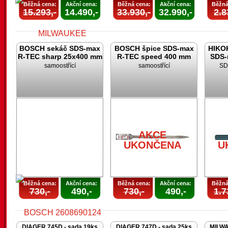
Běžná cena:
Akční cena:
Běžná cena:
Akční cena:
Běžná
15.293,-
14.490,-
33.930,-
32.990,-
2.8
BOSCH sekáč SDS-max
BOSCH špice SDS-max
HIKOK
R-TEC sharp 25x400 mm
R-TEC speed 400 mm
SDS-
samoostřící
samoostřící
SD
AKCE
UKONČENA
AKCE
UKONČENA
U
Běžná cena:
Akční cena:
Běžná cena:
Akční cena:
Běžná
730,-
490,-
730,-
490,-
1.7
DIAGER 745D - sada 19ks
DIAGER 747D - sada 25ks
MILWA