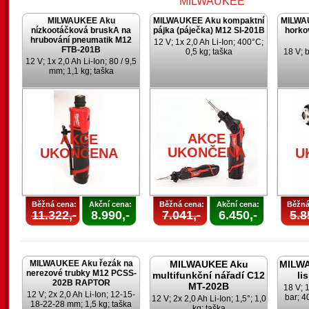
MILWAUKEE Aku
MILWAUKEE Aku kompaktní
MILWA
nízkootáčková bruskA na
pájka (páječka) M12 SI-201B
horko
hrubování pneumatik M12
12 V; 1x 2,0 Ah Li-Ion; 400°C;
FTB-201B
0,5 kg; taška
18 V; 
12 V; 1x 2,0 Ah Li-Ion; 80 / 9,5
mm; 1,1 kg; taška
AKCE
UKONČENA
AKCE
AKCE
UKONČENA
UKONČENA
U
Běžná cena:
Akční cena:
Běžná cena:
Akční cena:
Běžná
11.322,-
8.990,-
7.041,-
6.450,-
5.8
MILWAUKEE Aku řezák na
MILWAUKEE Aku
MILWA
nerezové trubky M12 PCSS-
multifunkční nářadí C12
li
202B RAPTOR
MT-202B
18 V; 1
12 V; 2x 2,0 Ah Li-Ion; 12-15-
bar; 4
12 V; 2x 2,0 Ah Li-Ion; 1,5°; 1,0
18-22-28 mm; 1,5 kg; taška
kg; taška