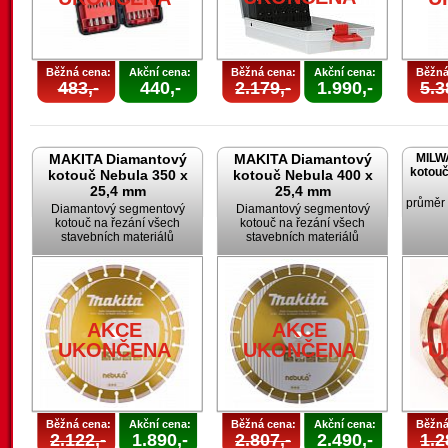
Běžná cena:
Akční cena:
Běžná cena:
Akční cena:
Běžná
483,-
440,-
2.179,-
1.990,-
5.3
MAKITA Diamantový
MAKITA Diamantový
MILW
kotouč
kotouč Nebula 350 x
kotouč Nebula 400 x
25,4 mm
25,4 mm
průměr
Diamantový segmentový
Diamantový segmentový
kotouč na řezání všech
kotouč na řezání všech
stavebních materiálů
stavebních materiálů
AKCE
AKCE
UKONČENA
UKONČENA
U
Běžná cena:
Akční cena:
Běžná cena:
Akční cena:
Běžná
2.122,-
1.890,-
2.807,-
2.490,-
1.2