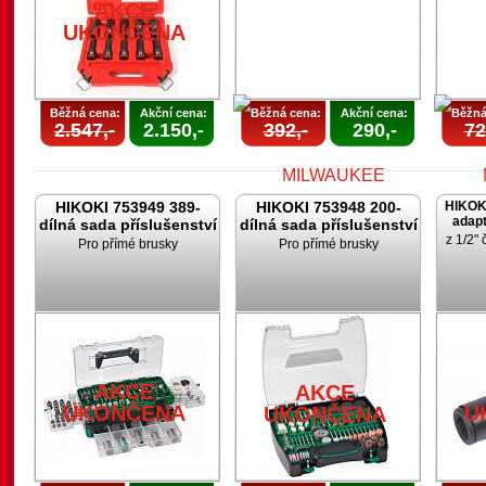
AKCE
UKONČENA
Běžná cena:
Akční cena:
Běžná cena:
Akční cena:
Běžná
2.547,-
2.150,-
392,-
290,-
72
HIKOKI 753949 389-
HIKOKI 753948 200-
HIKOK
adapt
dílná sada příslušenství
dílná sada příslušenství
z 1/2" 
Pro přímé brusky
Pro přímé brusky
AKCE
UKONČENA
U
AKCE
AKCE
UKONČENA
U
UKONČENA