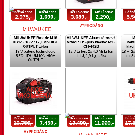
Běžná cena:
Akční cena:
Běžná cena:
Akční cena:
Běžná
2.975,-
1.690,-
3.689,-
2.290,-
5.5
VYPRODÁNO
MILWAUKEE Baterie M18
MILWAUKEE Akumulátorové
M
HB12 - 18 V / 12,0 Ah HIGH
vrtací SDS-plus kladivo M12
komb
OUTPUT Li-Ion
CH-402B
klad
18 V baterie technologie
12 V Li-Ion; 2x 4,0 Ah Li-Ion;
18 V; 2x
REDLITHIUM-ION HIGH
1,1 J; 1,9 kg; taška
mm; 3,
OUTPUT
AKCE
UKONČENA
AKCE
UKONČENA
U
Běžná cena:
Akční cena:
Běžná cena:
Akční cena:
Běžná
10.756,-
7.450,-
13.490,-
11.990,-
17.5
VYPRODÁNO