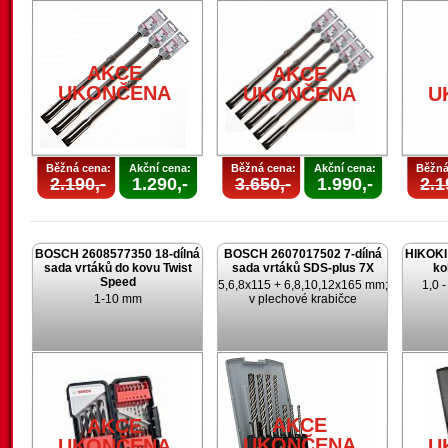
AKCE
AKCE
UKONČENA
UKONČENA
U
Běžná cena:
Akční cena:
Běžná cena:
Akční cena:
Běžná
2.190,-
1.290,-
3.650,-
1.990,-
2.1
BOSCH 2608577350 18-dílná
BOSCH 2607017502 7-dílná
HIKOKI 
sada vrtáků do kovu Twist
sada vrtáků SDS-plus 7X
ko
Speed
5,6,8x115 + 6,8,10,12x165 mm;
1,0 
1-10 mm
v plechové krabičce
AKCE
AKCE
UKONČENA
UKONČENA
U