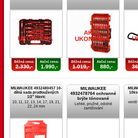
AKCE
AKCE
UKONČENA
U
UKONČENA
Běžná cena:
Akční cena:
Běžná cena:
Akční cena:
Běžná
2.330,-
1.990,-
1.019,-
880,-
36
MILWAUKEE 4932480457 10-
MILWAUKEE
MILW
dílná sada prodloužených
10ks
4932478764 ochranné
1/2" hlavic
brýle tónované
10, 11, 12, 13, 14, 17, 19, 21,
venti
Lehké, pružné, odolné
22, 24 mm
zamlžování