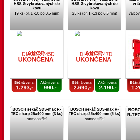
HSS-G vybrušovaných do
HSS-G vybrušovaných do
vrt
kovu
kovu
19 ks (pr. 1 -10 po 0,5 mm)
25 ks (pr. 1 -13 po 0,5 mm)
válcov
AKCE
UKONČENA
AKCE
AKCE
U
UKONČENA
UKONČENA
Běžná cena:
Akční cena:
Běžná cena:
Akční cena:
Běžná
1.293,-
990,-
2.690,-
2.190,-
1.2
BOSCH sekáč SDS-max R-
BOSCH sekáč SDS-max R-
BOSC
TEC sharp 25x400 mm (3 ks)
TEC sharp 25x400 mm (5 ks)
R-TEC
samoostřící
samoostřící