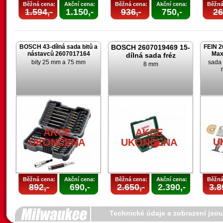
Běžná cena:
Akční cena:
Běžná cena:
Akční cena:
Běžná
1.594,-
1.150,-
936,-
750,-
26
BOSCH 43-dílná sada bitů a
BOSCH 2607019469 15-
FEIN 2
nástavců 2607017164
Max
dílná sada fréz
bity 25 mm a 75 mm
sada 
8 mm
AKCE
AKCE
U
UKONČENA
UKONČENA
Běžná cena:
Akční cena:
Běžná cena:
Akční cena:
Běžná
892,-
690,-
2.650,-
2.390,-
3.8
Technické údaje a zobrazení jso