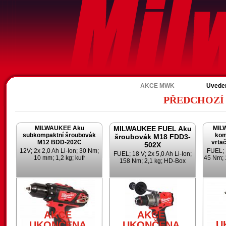
A
AKCE MWK
Uvede
PŘEDCHOZÍ
MILWAUKEE Aku
MILWAUKEE FUEL Aku
MIL
subkompaktní šroubovák
kom
šroubovák M18 FDD3-
M12 BDD-202C
vrta
502X
12V; 2x 2,0 Ah Li-Ion; 30 Nm;
FUEL; 1
FUEL; 18 V; 2x 5,0 Ah Li-Ion;
10 mm; 1,2 kg; kufr
45 Nm; 
158 Nm; 2,1 kg; HD-Box
AKCE
AKCE
U
UKONČENA
UKONČENA