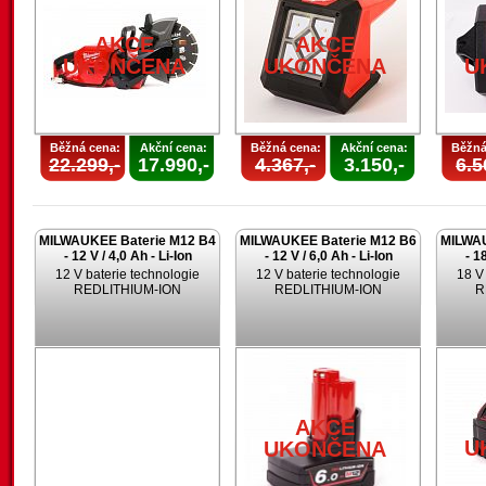
AKCE
AKCE
UKONČENA
UKONČENA
U
Běžná cena:
Akční cena:
Běžná cena:
Akční cena:
Běžná
22.299,-
17.990,-
4.367,-
3.150,-
6.5
MILWAUKEE Baterie M12 B4
MILWAUKEE Baterie M12 B6
MILWAU
- 12 V / 4,0 Ah - Li-Ion
- 12 V / 6,0 Ah - Li-Ion
- 1
12 V baterie technologie
12 V baterie technologie
18 V
REDLITHIUM-ION
REDLITHIUM-ION
R
AKCE
U
UKONČENA