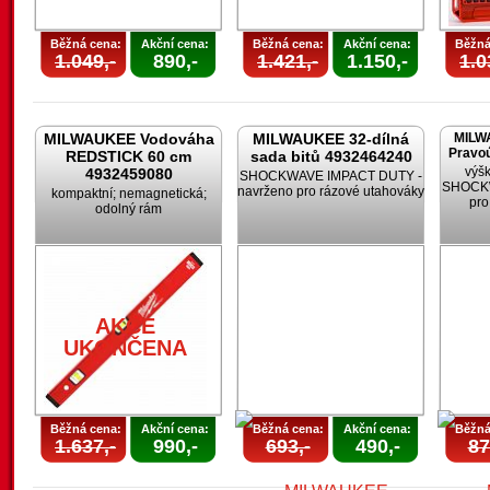
Běžná cena:
Akční cena:
Běžná cena:
Akční cena:
Běžná
1.049,-
890,-
1.421,-
1.150,-
1.0
MILWAUKEE Vodováha
MILWAUKEE 32-dílná
MILW
Pravoú
REDSTICK 60 cm
sada bitů 4932464240
výšk
4932459080
SHOCKWAVE IMPACT DUTY -
SHOCKW
navrženo pro rázové utahováky
kompaktní; nemagnetická;
pro
odolný rám
AKCE
UKONČENA
Běžná cena:
Akční cena:
Běžná cena:
Akční cena:
Běžná
1.637,-
990,-
693,-
490,-
87