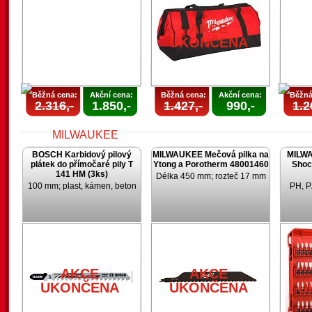
UKONČENA
AKCE
UKONČENA
Běžná cena:
Akční cena:
Běžná cena:
Akční cena:
Běžná
2.316,-
1.850,-
1.427,-
990,-
1.2
BOSCH Karbidový pilový
MILWAUKEE Mečová pilka na
MILWA
plátek do přímočaré pily T
Ytong a Porotherm 48001460
Shoc
141 HM (3ks)
Délka 450 mm; rozteč 17 mm
100 mm; plast, kámen, beton
PH, P
AKCE
UKONČENA
U
AKCE
AKCE
UKONČENA
UKONČENA
U