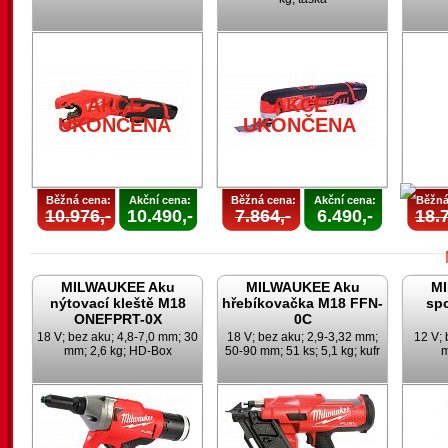
AKCE
AKCE
UKONČENA
UKONČENA
Běžná cena:
Akční cena:
Běžná cena:
Akční cena:
Běžná
10.976,-
10.490,-
7.864,-
6.490,-
18.7
MILWAUKEE Aku
MILWAUKEE Aku
M
nýtovací kleště M18
hřebíkovačka M18 FFN-
sp
ONEFPRT-0X
0C
18 V; bez aku; 4,8-7,0 mm; 30
18 V; bez aku; 2,9-3,32 mm;
12 V; 
mm; 2,6 kg; HD-Box
50-90 mm; 51 ks; 5,1 kg; kufr
m
U