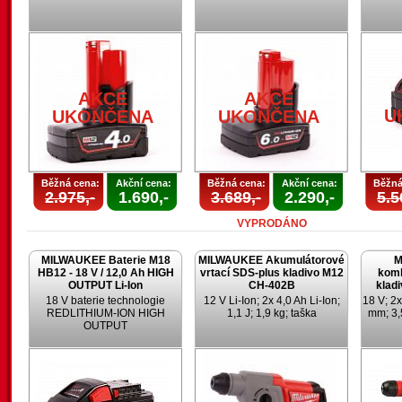
AKCE
AKCE
U
UKONČENA
UKONČENA
Běžná cena:
Akční cena:
Běžná cena:
Akční cena:
Běžná
2.975,-
1.690,-
3.689,-
2.290,-
5.5
VYPRODÁNO
MILWAUKEE Baterie M18
MILWAUKEE Akumulátorové
M
HB12 - 18 V / 12,0 Ah HIGH
vrtací SDS-plus kladivo M12
komb
OUTPUT Li-Ion
CH-402B
klad
18 V baterie technologie
12 V Li-Ion; 2x 4,0 Ah Li-Ion;
18 V; 2x
REDLITHIUM-ION HIGH
1,1 J; 1,9 kg; taška
mm; 3,
OUTPUT