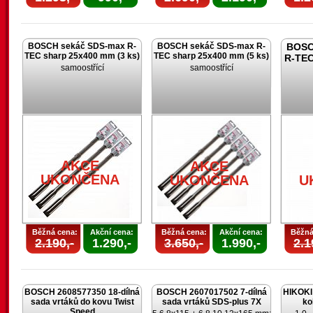
BOSCH sekáč SDS-max R-
BOSCH sekáč SDS-max R-
BOSC
TEC sharp 25x400 mm (3 ks)
TEC sharp 25x400 mm (5 ks)
R-TEC
samoostřící
samoostřící
AKCE
AKCE
UKONČENA
UKONČENA
U
Běžná cena:
Akční cena:
Běžná cena:
Akční cena:
Běžná
2.190,-
1.290,-
3.650,-
1.990,-
2.1
BOSCH 2608577350 18-dílná
BOSCH 2607017502 7-dílná
HIKOKI 
sada vrtáků do kovu Twist
sada vrtáků SDS-plus 7X
ko
Speed