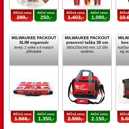
Běžná cena:
Akční cena:
Běžná cena:
Akční cena:
Běžná
289,-
250,-
1.403,-
1.090,-
10.6
MILWAUKEE PACKOUT
MILWAUKEE PACKOUT
MILW
SLIM organizér
pracovní taška 38 cm
box
tenký; 2 velké a 8 malých
380x250x340 mm; 1/2 šíře
kuličk
přihrádek
systému
kg; k
AKCE
AKCE
UKONČENA
UKONČENA
U
Běžná cena:
Akční cena:
Běžná cena:
Akční cena:
Běžná
1.566,-
1.350,-
2.590,-
2.150,-
5.0