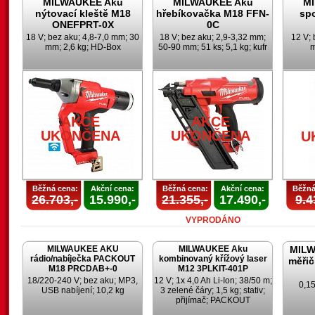
MILWAUKEE Aku
MILWAUKEE Aku
M
nýtovací kleště M18
hřebíkovačka M18 FFN-
sp
ONEFPRT-0X
0C
18 V; bez aku; 4,8-7,0 mm; 30
18 V; bez aku; 2,9-3,32 mm;
12 V; 
mm; 2,6 kg; HD-Box
50-90 mm; 51 ks; 5,1 kg; kufr
m
AKCE
AKCE
UKONČENA
UKONČENA
U
Běžná cena:
Akční cena:
Běžná cena:
Akční cena:
Běžná
26.703,-
15.990,-
21.355,-
17.490,-
9.4
VYPRODÁNO
MILWAUKEE AKU
MILWAUKEE Aku
MILW
rádio/nabíječka PACKOUT
kombinovaný křížový laser
měřič
M18 PRCDAB+-0
M12 3PLKIT-401P
18/220-240 V; bez aku; MP3,
12 V; 1x 4,0 Ah Li-Ion; 38/50 m;
0,15
USB nabíjení; 10,2 kg
3 zelené čáry; 1,5 kg; stativ;
přijímač; PACKOUT