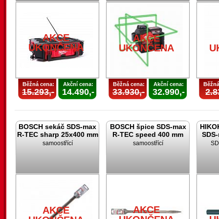
AKCE
AKCE
UKONČENA
UKONČENA
U
Běžná cena:
Akční cena:
Běžná cena:
Akční cena:
Běžná
15.293,-
14.490,-
33.930,-
32.990,-
2.8
BOSCH sekáč SDS-max
BOSCH špice SDS-max
HIKOK
R-TEC sharp 25x400 mm
R-TEC speed 400 mm
SDS-
samoostřící
samoostřící
SD
AKCE
AKCE