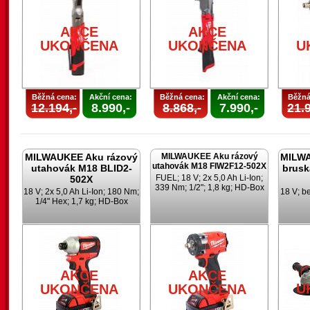
AKCE
AKCE
UKONČENA
UKONČENA
U
Běžná cena:
Akční cena:
Běžná cena:
Akční cena:
Běžná
12.194,-
8.990,-
8.868,-
7.990,-
21.9
MILWAUKEE Aku rázový
MILWAUKEE Aku rázový
MILWA
utahovák M18 FIW2F12-502X
utahovák M18 BLID2-
brusk
FUEL; 18 V; 2x 5,0 Ah Li-Ion;
502X
339 Nm; 1/2"; 1,8 kg; HD-Box
18 V; 2x 5,0 Ah Li-Ion; 180 Nm;
18 V; b
1/4" Hex; 1,7 kg; HD-Box
AKCE
AKCE
U
UKONČENA
UKONČENA