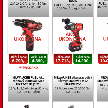
502X
12V; 2x 2,0 Ah Li-Ion; 30 Nm;
FUEL; 1
FUEL; 18 V; 2x 5,0 Ah Li-Ion;
10 mm; 1,2 kg; kufr
45 Nm; 
158 Nm; 2,1 kg; HD-Box
AKCE
AKCE
U
UKONČENA
UKONČENA
Běžná cena:
Akční cena:
Běžná cena:
Akční cena:
Běžná
6.799,-
4.890,-
17.713,-
14.290,-
10.0
VYPRODÁNO
MILWAUKEE FUEL Aku
MILWAUKEE Aku pravoúhlý
MILW
ráčnový utahovák M12
rázový utahovák M12
utahov
FIR12-201B (1/2")
FRAIWF12-0
18 V; 
12 V; 1x 2,0 Ah Li-Ion; 81 Nm;
12 V; bez aku; 270/300 Nm;
Nm; 
1/2"; 1,5 kg; taška
1/2"; 1,7 kg