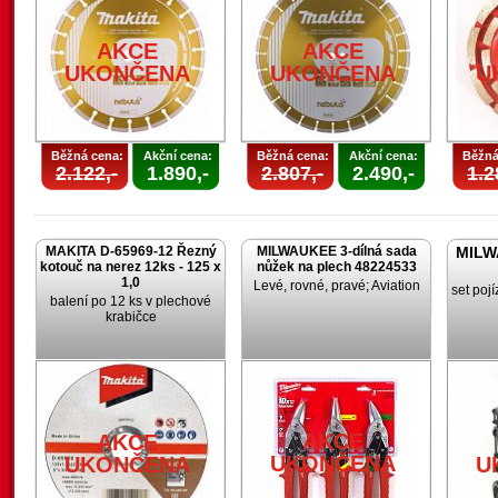
AKCE
AKCE
UKONČENA
UKONČENA
U
Běžná cena:
Akční cena:
Běžná cena:
Akční cena:
Běžná
2.122,-
1.890,-
2.807,-
2.490,-
1.2
MAKITA D-65969-12 Řezný
MILWAUKEE 3-dílná sada
MILW
kotouč na nerez 12ks - 125 x
nůžek na plech 48224533
1,0
Levé, rovné, pravé; Aviation
set poj
balení po 12 ks v plechové
krabičce
AKCE
AKCE
UKONČENA
UKONČENA
U