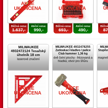
AKCE
AKCE
U
UKONČENA
UKONČENA
Běžná cena:
Akční cena:
Běžná cena:
Akční cena:
Běžná
1.637,-
990,-
693,-
490,-
87
MILWAUKEE
MILWAUKEE 4932478255
MILW
Zatloukací kladivo / palice
Stupňo
4932472124 Tesařský
Club hammer 1,36 kg
úhelník 18 cm
dvě čelní plochy - frézovaná a
magneti
laserové značení
hladká; otvor pro šňůru
AKCE
AKCE
UKONČENA
UKONČENA
U