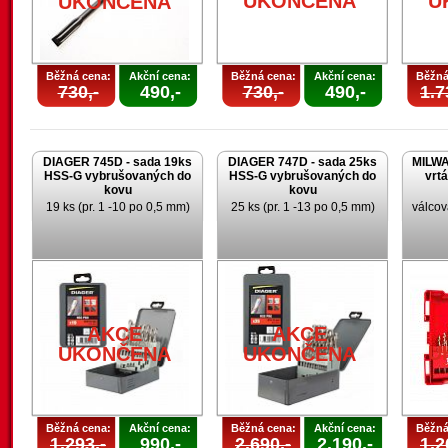
UKONČENA
U
UKONČENA
Běžná cena:
Akční cena:
Běžná cena:
Akční cena:
Běžná
730,-
490,-
730,-
490,-
1.7
DIAGER 745D - sada 19ks
DIAGER 747D - sada 25ks
MILWA
HSS-G vybrušovaných do
HSS-G vybrušovaných do
vrt
kovu
kovu
19 ks (pr. 1 -10 po 0,5 mm)
25 ks (pr. 1 -13 po 0,5 mm)
válcov
AKCE
AKCE
U
UKONČENA
UKONČENA
Běžná cena:
Akční cena:
Běžná cena:
Akční cena:
Běžná
1.293,-
990,-
2.690,-
2.190,-
1.2