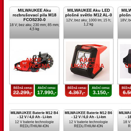
MILWAUKEE Aku
MILWAUKEE Aku LED
MIL
rozbrušovací pila M18
plošné světlo M12 AL-0
plošn
FCOS230-0
12V; bez aku; 1000 lm; 15 h;
18V; b
1,2 kg
18 V; bez aku; 230 mm; 85 mm;
4,5 kg
AKCE
AKCE
UKONČENA
UKONČENA
U
Běžná cena:
Akční cena:
Běžná cena:
Akční cena:
Běžná
22.299,-
17.990,-
4.367,-
3.150,-
6.5
MILWAUKEE Baterie M12 B4
MILWAUKEE Baterie M12 B6
MILWAU
- 12 V / 4,0 Ah - Li-Ion
- 12 V / 6,0 Ah - Li-Ion
- 1
12 V baterie technologie
12 V baterie technologie
18 V
REDLITHIUM-ION
REDLITHIUM-ION
R