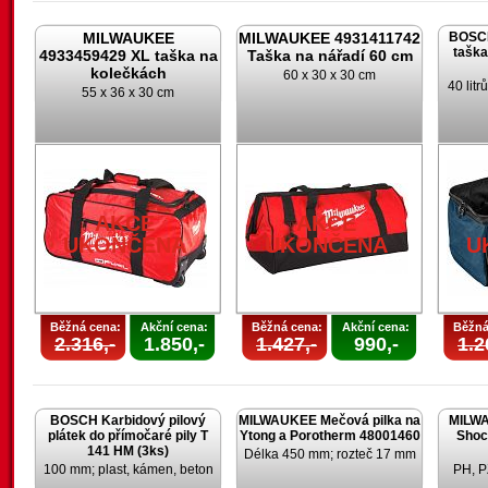
MILWAUKEE
MILWAUKEE 4931411742
BOSCH
taška
4933459429 XL taška na
Taška na nářadí 60 cm
kolečkách
60 x 30 x 30 cm
40 lit
55 x 36 x 30 cm
AKCE
AKCE
UKONČENA
UKONČENA
U
Běžná cena:
Akční cena:
Běžná cena:
Akční cena:
Běžná
2.316,-
1.850,-
1.427,-
990,-
1.2
BOSCH Karbidový pilový
MILWAUKEE Mečová pilka na
MILWA
plátek do přímočaré pily T
Ytong a Porotherm 48001460
Shoc
141 HM (3ks)
Délka 450 mm; rozteč 17 mm
100 mm; plast, kámen, beton
PH, P