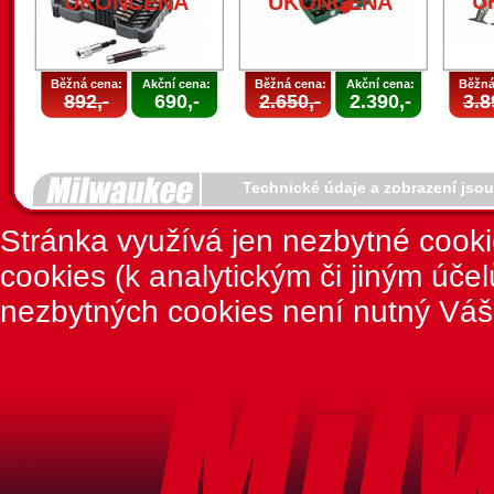
U
UKONČENA
UKONČENA
Běžná cena:
Akční cena:
Běžná cena:
Akční cena:
Běžná
892,-
690,-
2.650,-
2.390,-
3.8
Technické údaje a zobrazení jso
Stránka využívá jen nezbytné cook
cookies (k analytickým či jiným úče
nezbytných cookies není nutný Váš