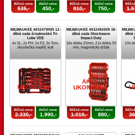
Běžná cena:
Akční cena:
Běžná cena:
Akční cena:
Běžná
535,-
450,-
910,-
750,-
1.5
MILWAUKEE 4932479095 12-
MILWAUKEE 4932492009 38-
MILWAU
dílná sada šroubováků Tri-
dílná sada Shockwave
dílná
Lobe VDE
Impact Duty
4x SL; 2x PH; 2x PZ; 3x Torx;
16x délka 25mm, 21x délka 50
10x d
zkoušečka napětí; kufr
mm, magnetický držák
AKCE
AKCE
UKONČENA
U
UKONČENA
Běžná cena:
Akční cena:
Běžná cena:
Akční cena:
Běžná
2.330,-
1.990,-
1.019,-
880,-
36