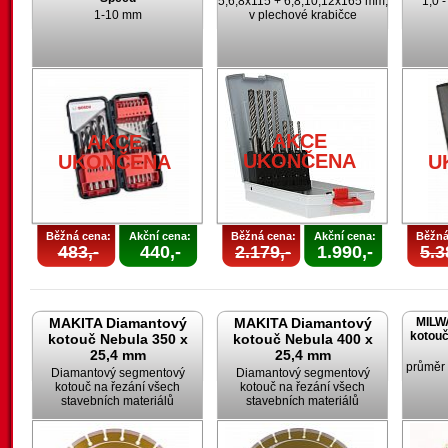
5,6,8x115 + 6,8,10,12x165 mm;
1,0 
1-10 mm
v plechové krabičce
AKCE
AKCE
UKONČENA
UKONČENA
U
Běžná cena:
Akční cena:
Běžná cena:
Akční cena:
Běžná
483,-
440,-
2.179,-
1.990,-
5.3
MAKITA Diamantový
MAKITA Diamantový
MILW
kotouč
kotouč Nebula 350 x
kotouč Nebula 400 x
25,4 mm
25,4 mm
průměr
Diamantový segmentový
Diamantový segmentový
kotouč na řezání všech
kotouč na řezání všech
stavebních materiálů
stavebních materiálů