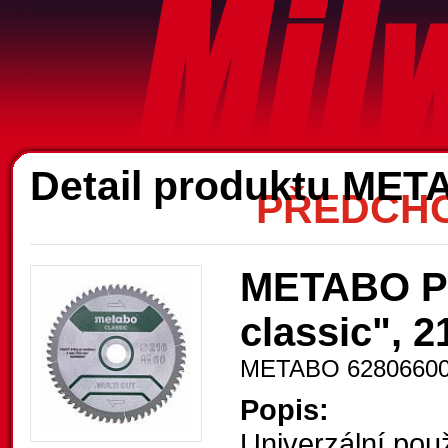
A
Detail produktu ME
PŘEDCHO
METABO Pil
classic", 2
METABO 6280660
Popis:
Univerzální použ