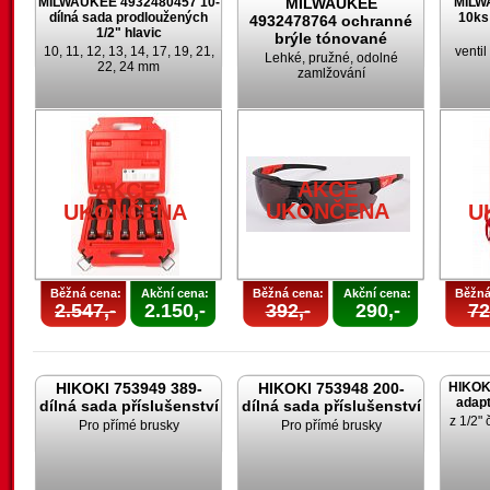
MILWAUKEE 4932480457 10-
MILWAUKEE
MILW
dílná sada prodloužených
10ks
4932478764 ochranné
1/2" hlavic
brýle tónované
10, 11, 12, 13, 14, 17, 19, 21,
venti
Lehké, pružné, odolné
22, 24 mm
zamlžování
AKCE
AKCE
UKONČENA
UKONČENA
U
Běžná cena:
Akční cena:
Běžná cena:
Akční cena:
Běžná
2.547,-
2.150,-
392,-
290,-
72
HIKOKI 753949 389-
HIKOKI 753948 200-
HIKOK
adapt
dílná sada příslušenství
dílná sada příslušenství
z 1/2" 
Pro přímé brusky
Pro přímé brusky