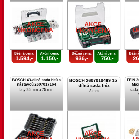
AKCE
AKCE
UKONČENA
U
UKONČENA
Běžná cena:
Akční cena:
Běžná cena:
Akční cena:
Běžná
1.594,-
1.150,-
936,-
750,-
26
BOSCH 43-dílná sada bitů a
BOSCH 2607019469 15-
FEIN 2
nástavců 2607017164
Max
dílná sada fréz
bity 25 mm a 75 mm
sada 
8 mm
AKCE
AKCE