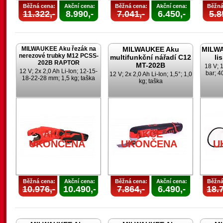
Běžná cena:
Akční cena:
Běžná cena:
Akční cena:
Běžná
11.322,-
8.990,-
7.041,-
6.450,-
5.8
MILWAUKEE Aku řezák na
MILWAUKEE Aku
MILWA
nerezové trubky M12 PCSS-
multifunkční nářadí C12
li
202B RAPTOR
MT-202B
18 V; 1
12 V; 2x 2,0 Ah Li-Ion; 12-15-
bar; 4
12 V; 2x 2,0 Ah Li-Ion; 1,5°; 1,0
18-22-28 mm; 1,5 kg; taška
kg; taška
AKCE
AKCE
UKONČENA
UKONČENA
U
Běžná cena:
Akční cena:
Běžná cena:
Akční cena:
Běžná
10.976,-
10.490,-
7.864,-
6.490,-
18.7