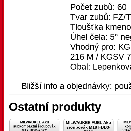
Počet zubů: 60
Tvar zubů: FZ/
Tloušťka kmeno
Úhel čela: 5° ne
Vhodný pro: KG
216 M / KGSV 7
Obal: Lepenkov
Bližší info a objednávky: použ
Ostatní produkty
MILWAUKEE Aku
MILWAUKEE FUEL Aku
MIL
subkompaktní šroubovák
kom
šroubovák M18 FDD3-
M12 BDD-202C
vrta