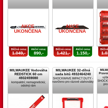
AKCE
AKCE
UKONČENA
UKONČENA
U
Běžná cena:
Akční cena:
Běžná cena:
Akční cena:
Běžná
1.049,-
890,-
1.421,-
1.150,-
1.0
MILWAUKEE Vodováha
MILWAUKEE 32-dílná
MILW
Pravoú
REDSTICK 60 cm
sada bitů 4932464240
výšk
4932459080
SHOCKWAVE IMPACT DUTY -
SHOCKW
navrženo pro rázové utahováky
kompaktní; nemagnetická;
pro
odolný rám