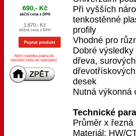
Při vyšších náro
690,- Kč
akční cena s DPH
tenkostěnné pla
1.670,- Kč
profily
běžná cena s DPH
Vhodné pro různé
Poptat produkt
Dobré výsledky 
Akční nabídka platná do
dřeva, surovýc
odvolání nebo do vyprodání.
dřevotřískových
desek
Nutná výkonná o
Technické par
Průměr x řezná 
Materiál: HW/C