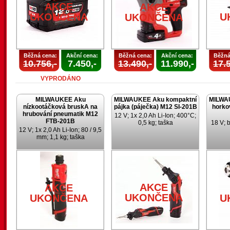
AKCE
AKCE
UKONČENA
U
UKONČENA
Běžná cena:
Akční cena:
Běžná cena:
Akční cena:
Běžná
10.756,-
7.450,-
13.490,-
11.990,-
17.5
VYPRODÁNO
MILWAUKEE Aku
MILWAUKEE Aku kompaktní
MILWA
nízkootáčková bruskA na
pájka (páječka) M12 SI-201B
horko
hrubování pneumatik M12
12 V; 1x 2,0 Ah Li-Ion; 400°C;
FTB-201B
0,5 kg; taška
18 V; 
12 V; 1x 2,0 Ah Li-Ion; 80 / 9,5
mm; 1,1 kg; taška
AKCE
AKCE
UKONČENA
UKONČENA
U