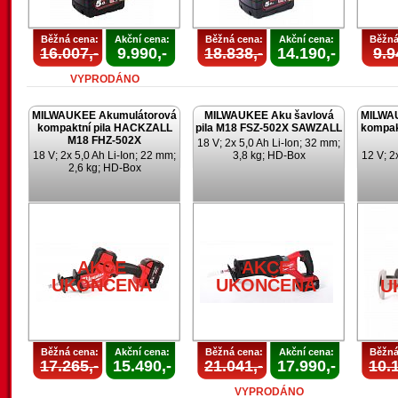
Běžná cena:
Akční cena:
Běžná cena:
Akční cena:
Běžná
16.007,-
9.990,-
18.838,-
14.190,-
9.9
VYPRODÁNO
MILWAUKEE Akumulátorová
MILWAUKEE Aku šavlová
MILWA
kompaktní pila HACKZALL
pila M18 FSZ-502X SAWZALL
kompak
M18 FHZ-502X
18 V; 2x 5,0 Ah Li-Ion; 32 mm;
18 V; 2x 5,0 Ah Li-Ion; 22 mm;
3,8 kg; HD-Box
12 V; 2
2,6 kg; HD-Box
AKCE
AKCE
UKONČENA
UKONČENA
U
Běžná cena:
Akční cena:
Běžná cena:
Akční cena:
Běžná
17.265,-
15.490,-
21.041,-
17.990,-
10.1
VYPRODÁNO