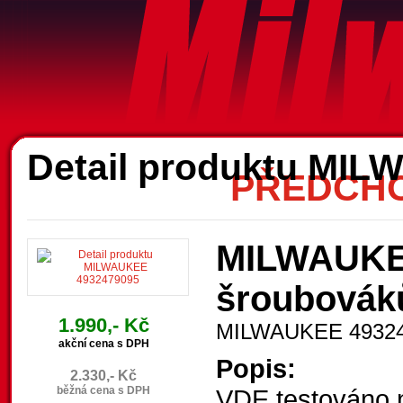
A
Detail produktu MI
PŘEDCHO
MILWAUKEE
šroubovák
1.990,- Kč
MILWAUKEE 4932
akční cena s DPH
Popis:
2.330,- Kč
běžná cena s DPH
VDE testováno n