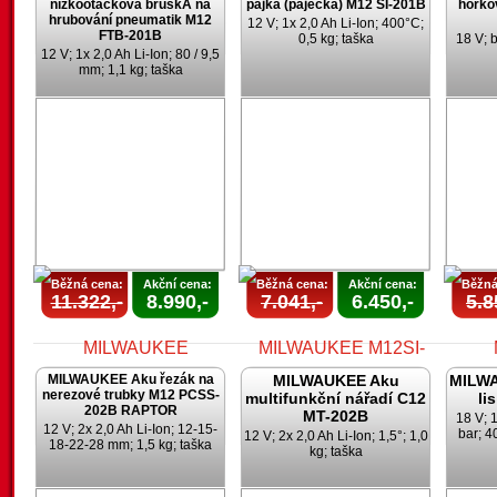
nízkootáčková bruskA na
pájka (páječka) M12 SI-201B
horko
hrubování pneumatik M12
12 V; 1x 2,0 Ah Li-Ion; 400°C;
FTB-201B
0,5 kg; taška
18 V; 
12 V; 1x 2,0 Ah Li-Ion; 80 / 9,5
mm; 1,1 kg; taška
AKCE
AKCE
UKONČENA
UKONČENA
U
Běžná cena:
Akční cena:
Běžná cena:
Akční cena:
Běžná
11.322,-
8.990,-
7.041,-
6.450,-
5.8
MILWAUKEE Aku řezák na
MILWAUKEE Aku
MILWA
nerezové trubky M12 PCSS-
multifunkční nářadí C12
li
202B RAPTOR
MT-202B
18 V; 1
12 V; 2x 2,0 Ah Li-Ion; 12-15-
bar; 4
12 V; 2x 2,0 Ah Li-Ion; 1,5°; 1,0
18-22-28 mm; 1,5 kg; taška
kg; taška