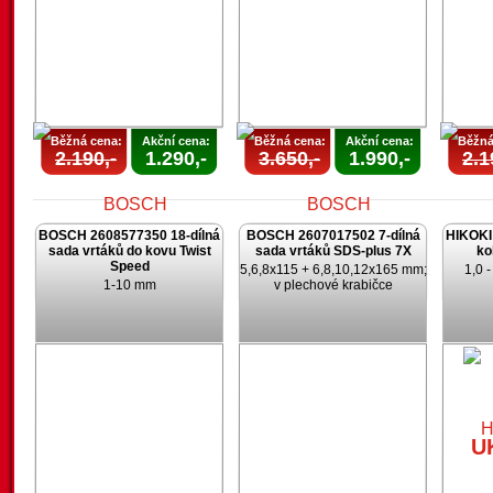
Běžná cena:
Akční cena:
Běžná cena:
Akční cena:
Běžná
2.190,-
1.290,-
3.650,-
1.990,-
2.1
BOSCH 2608577350 18-dílná
BOSCH 2607017502 7-dílná
HIKOKI 
sada vrtáků do kovu Twist
sada vrtáků SDS-plus 7X
ko
Speed
5,6,8x115 + 6,8,10,12x165 mm;
1,0 
1-10 mm
v plechové krabičce
AKCE
AKCE
UKONČENA
UKONČENA
U
U