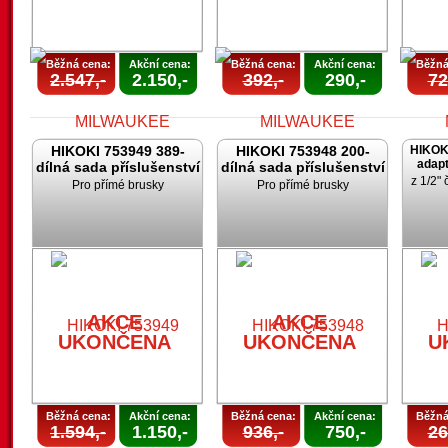
Běžná cena:
Akční cena:
Běžná cena:
Akční cena:
Běžná
2.547,-
2.150,-
392,-
290,-
72
HIKOKI 753949 389-
HIKOKI 753948 200-
HIKOK
adapt
dílná sada příslušenství
dílná sada příslušenství
z 1/2" 
Pro přímé brusky
Pro přímé brusky
AKCE
AKCE
UKONČENA
UKONČENA
U
AKCE
AKCE
UKONČENA
UKONČENA
U
Běžná cena:
Akční cena:
Běžná cena:
Akční cena:
Běžná
1.594,-
1.150,-
936,-
750,-
26