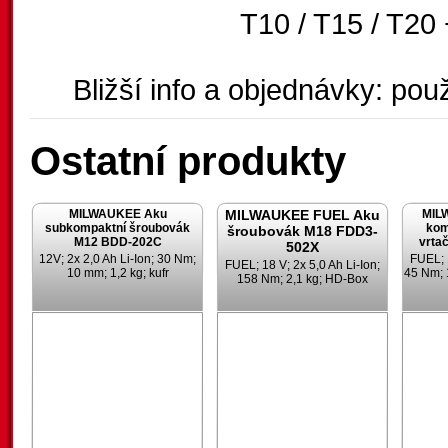
T10 / T15 / T20
Bližší info a objednávky: použ
Ostatní produkty
MILWAUKEE Aku
MILWAUKEE FUEL Aku
MIL
subkompaktní šroubovák
kom
šroubovák M18 FDD3-
M12 BDD-202C
vrta
502X
12V; 2x 2,0 Ah Li-Ion; 30 Nm;
FUEL; 1
FUEL; 18 V; 2x 5,0 Ah Li-Ion;
10 mm; 1,2 kg; kufr
45 Nm; 
158 Nm; 2,1 kg; HD-Box