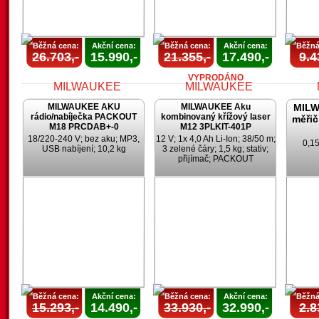
Běžná cena:
Akční cena:
Běžná cena:
Akční cena:
Běžná
26.703,-
15.990,-
21.355,-
17.490,-
9.4
VYPRODÁNO
MILWAUKEE AKU
MILWAUKEE Aku
MILW
rádio/nabíječka PACKOUT
kombinovaný křížový laser
měřič
M18 PRCDAB+-0
M12 3PLKIT-401P
18/220-240 V; bez aku; MP3,
12 V; 1x 4,0 Ah Li-Ion; 38/50 m;
0,15
USB nabíjení; 10,2 kg
3 zelené čáry; 1,5 kg; stativ;
přijímač; PACKOUT
AKCE
AKCE
UKONČENA
UKONČENA
U
Běžná cena:
Akční cena:
Běžná cena:
Akční cena:
Běžná
15.293,-
14.490,-
33.930,-
32.990,-
2.8