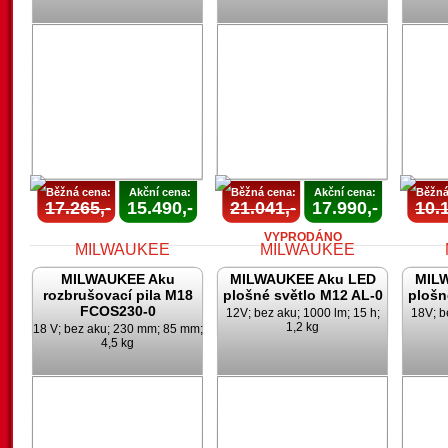
AKCE
AKCE
UKONČENA
UKONČENA
U
Běžná cena:
Akční cena:
Běžná cena:
Akční cena:
Běžná
17.265,-
15.490,-
21.041,-
17.990,-
10.1
VYPRODÁNO
MILWAUKEE Aku
MILWAUKEE Aku LED
MIL
rozbrušovací pila M18
plošné světlo M12 AL-0
plošn
FCOS230-0
12V; bez aku; 1000 lm; 15 h;
18V; b
1,2 kg
18 V; bez aku; 230 mm; 85 mm;
4,5 kg
AKCE
AKCE
UKONČENA
UKONČENA
U