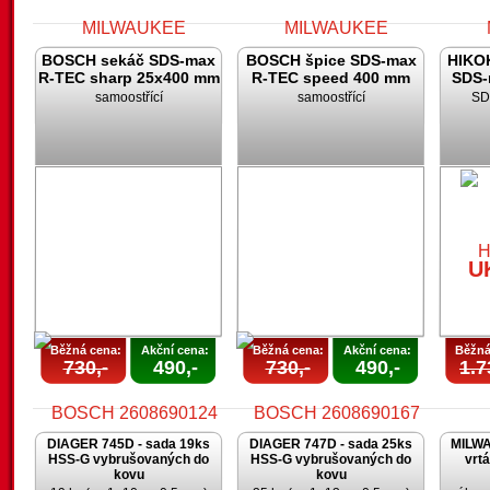
BOSCH sekáč SDS-max
BOSCH špice SDS-max
HIKOK
R-TEC sharp 25x400 mm
R-TEC speed 400 mm
SDS-
samoostřící
samoostřící
SD
AKCE
AKCE
UKONČENA
UKONČENA
U
U
Běžná cena:
Akční cena:
Běžná cena:
Akční cena:
Běžná
730,-
490,-
730,-
490,-
1.7
DIAGER 745D - sada 19ks
DIAGER 747D - sada 25ks
MILWA
HSS-G vybrušovaných do
HSS-G vybrušovaných do
vrt
kovu
kovu