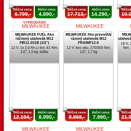
Běžná cena:
Akční cena:
Běžná cena:
Akční cena:
Běžná
6.799,-
4.890,-
17.713,-
14.290,-
10.0
VYPRODÁNO
MILWAUKEE FUEL Aku
MILWAUKEE Aku pravoúhlý
MILW
ráčnový utahovák M12
rázový utahovák M12
utahov
FIR12-201B (1/2")
FRAIWF12-0
18 V; 
12 V; 1x 2,0 Ah Li-Ion; 81 Nm;
12 V; bez aku; 270/300 Nm;
Nm; 
1/2"; 1,5 kg; taška
1/2"; 1,7 kg
AKCE
AKCE
UKONČENA
UKONČENA
U
Běžná cena:
Akční cena:
Běžná cena:
Akční cena:
Běžná
12.194,-
8.990,-
8.868,-
7.990,-
21.9