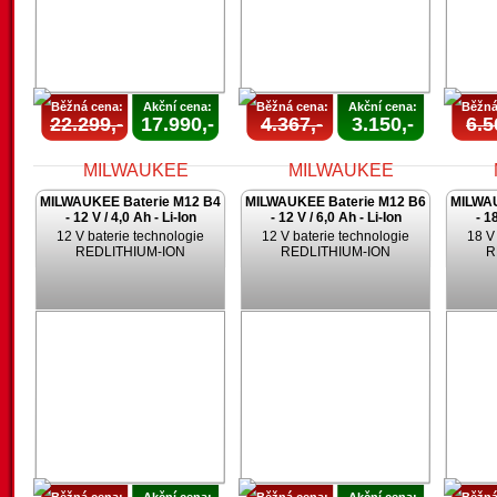
Běžná cena:
Akční cena:
Běžná cena:
Akční cena:
Běžná
22.299,-
17.990,-
4.367,-
3.150,-
6.5
MILWAUKEE Baterie M12 B4
MILWAUKEE Baterie M12 B6
MILWAU
- 12 V / 4,0 Ah - Li-Ion
- 12 V / 6,0 Ah - Li-Ion
- 1
12 V baterie technologie
12 V baterie technologie
18 V
REDLITHIUM-ION
REDLITHIUM-ION
R
AKCE
AKCE
UKONČENA
UKONČENA
U