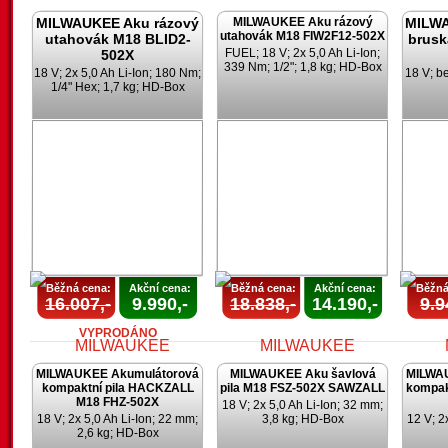
MILWAUKEE Aku rázový
MILWAUKEE Aku rázový
MILWA
utahovák M18 FIW2F12-502X
utahovák M18 BLID2-
brusk
FUEL; 18 V; 2x 5,0 Ah Li-Ion;
502X
339 Nm; 1/2"; 1,8 kg; HD-Box
18 V; 2x 5,0 Ah Li-Ion; 180 Nm;
18 V; b
1/4" Hex; 1,7 kg; HD-Box
AKCE
AKCE
UKONČENA
UKONČENA
U
Běžná cena:
Akční cena:
Běžná cena:
Akční cena:
Běžná
16.007,-
9.990,-
18.838,-
14.190,-
9.9
VYPRODÁNO
MILWAUKEE Akumulátorová
MILWAUKEE Aku šavlová
MILWA
kompaktní pila HACKZALL
pila M18 FSZ-502X SAWZALL
kompak
M18 FHZ-502X
18 V; 2x 5,0 Ah Li-Ion; 32 mm;
18 V; 2x 5,0 Ah Li-Ion; 22 mm;
3,8 kg; HD-Box
12 V; 2
2,6 kg; HD-Box