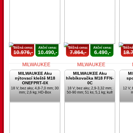
AKCE
AKCE
UKONČENA
UKONČENA
U
Běžná cena:
Akční cena:
Běžná cena:
Akční cena:
Běžná
10.976,-
10.490,-
7.864,-
6.490,-
18.7
MILWAUKEE Aku
MILWAUKEE Aku
M
nýtovací kleště M18
hřebíkovačka M18 FFN-
sp
ONEFPRT-0X
0C
18 V; bez aku; 4,8-7,0 mm; 30
18 V; bez aku; 2,9-3,32 mm;
12 V; 
mm; 2,6 kg; HD-Box
50-90 mm; 51 ks; 5,1 kg; kufr
m
AKCE
AKCE
UKONČENA
UKONČENA
U