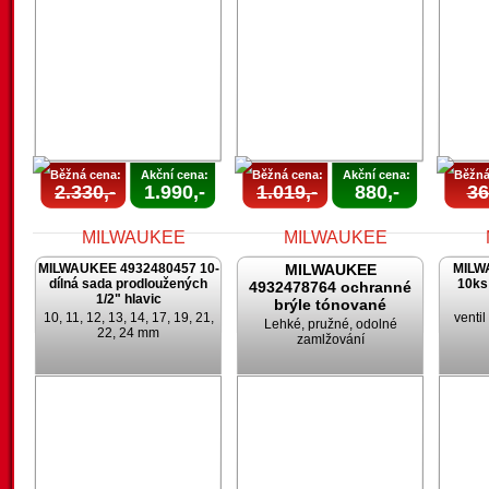
AKCE
AKCE
UKONČENA
UKONČENA
U
Běžná cena:
Akční cena:
Běžná cena:
Akční cena:
Běžná
2.330,-
1.990,-
1.019,-
880,-
36
MILWAUKEE 4932480457 10-
MILWAUKEE
MILW
dílná sada prodloužených
10ks
4932478764 ochranné
1/2" hlavic
brýle tónované
10, 11, 12, 13, 14, 17, 19, 21,
venti
Lehké, pružné, odolné
22, 24 mm
zamlžování
AKCE
AKCE
UKONČENA
UKONČENA
U