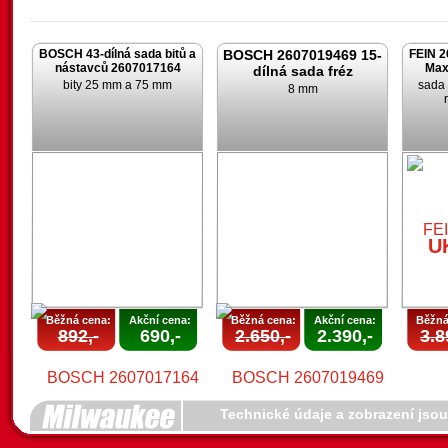
BOSCH 43-dílná sada bitů a
BOSCH 2607019469 15-
FEIN 2
nástavců 2607017164
Max
dílná sada fréz
bity 25 mm a 75 mm
sada 
8 mm
U
Běžná cena:
Akční cena:
Běžná cena:
Akční cena:
Běžná
892,-
690,-
2.650,-
2.390,-
3.8
Technické údaje a zobrazení jso