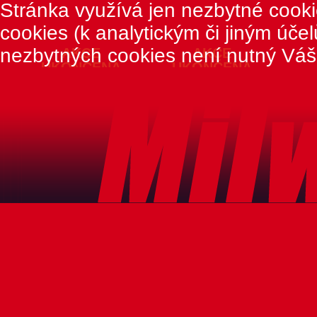
Stránka využívá jen nezbytné cook
cookies (k analytickým či jiným úče
nezbytných cookies není nutný Váš
AKCE
AKCE
UKONČENA
UKONČENA