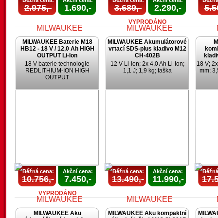
Běžná cena:
Akční cena:
Běžná cena:
Akční cena:
Běžná
2.975,-
1.690,-
3.689,-
2.290,-
5.5
VYPRODÁNO
MILWAUKEE Baterie M18
MILWAUKEE Akumulátorové
M
HB12 - 18 V / 12,0 Ah HIGH
vrtací SDS-plus kladivo M12
komb
OUTPUT Li-Ion
CH-402B
klad
18 V baterie technologie
12 V Li-Ion; 2x 4,0 Ah Li-Ion;
18 V; 2x
REDLITHIUM-ION HIGH
1,1 J; 1,9 kg; taška
mm; 3,
OUTPUT
AKCE
AKCE
UKONČENA
UKONČENA
U
Běžná cena:
Akční cena:
Běžná cena:
Akční cena:
Běžná
10.756,-
7.450,-
13.490,-
11.990,-
17.5
VYPRODÁNO
MILWAUKEE Aku
MILWAUKEE Aku kompaktní
MILWA