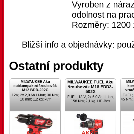
Vyroben z náraz
odolnost na prac
Rozměry: 1200 
Bližší info a objednávky: použ
Ostatní produkty
MILWAUKEE Aku
MILWAUKEE FUEL Aku
MIL
subkompaktní šroubovák
kom
šroubovák M18 FDD3-
M12 BDD-202C
vrta
502X
12V; 2x 2,0 Ah Li-Ion; 30 Nm;
FUEL; 1
FUEL; 18 V; 2x 5,0 Ah Li-Ion;
10 mm; 1,2 kg; kufr
45 Nm; 
158 Nm; 2,1 kg; HD-Box
AKCE
AKCE