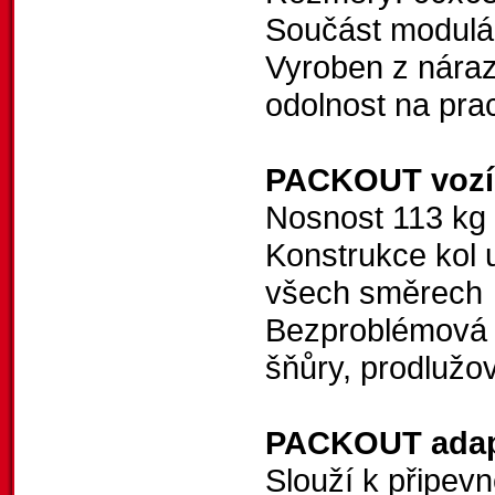
Součást modul
Vyroben z náraz
odolnost na prac
PACKOUT vozí
Nosnost 113 kg
Konstrukce kol
všech směrech
Bezproblémová j
šňůry, prodlužo
PACKOUT adap
Slouží k připev