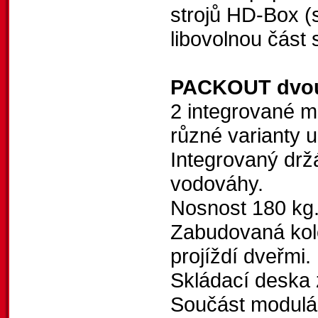
strojů HD-Box (
libovolnou čá
PACKOUT dvouk
2 integrované 
různé varianty u
Integrovaný drž
vodováhy.
Nosnost 180 kg
Zabudovaná kol
projíždí dveřmi.
Skládací deska 
Součást modul