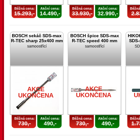
Běžná cena:
Akční cena:
Běžná cena:
Akční cena:
Běžná
15.293,-
14.490,-
33.930,-
32.990,-
2.8
BOSCH sekáč SDS-max
BOSCH špice SDS-max
HIKOK
R-TEC sharp 25x400 mm
R-TEC speed 400 mm
SDS-
samoostřící
samoostřící
SD
AKCE
AKCE
UKONČENA
U
UKONČENA
Běžná cena:
Akční cena:
Běžná cena:
Akční cena:
Běžná
730,-
490,-
730,-
490,-
1.7