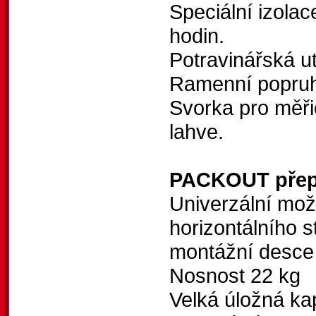
Speciální izola
hodin.
Potravinářská u
Ramenní popruh
Svorka pro měři
lahve.
PACKOUT přep
Univerzální možn
horizontálního
montážní des
Nosnost 22 kg
Velká úložná ka