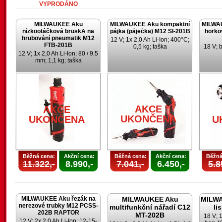
VYPRODÁNO
MILWAUKEE Aku
MILWAUKEE Aku kompaktní
MILWA
nízkootáčková bruskA na
pájka (páječka) M12 SI-201B
horko
hrubování pneumatik M12
12 V; 1x 2,0 Ah Li-Ion; 400°C;
FTB-201B
0,5 kg; taška
18 V; 
12 V; 1x 2,0 Ah Li-Ion; 80 / 9,5
mm; 1,1 kg; taška
AKCE
AKCE
UKONČENA
UKONČENA
U
Běžná cena:
Akční cena:
Běžná cena:
Akční cena:
Běžná
11.322,-
8.990,-
7.041,-
6.450,-
5.8
MILWAUKEE Aku řezák na
MILWAUKEE Aku
MILWA
nerezové trubky M12 PCSS-
multifunkční nářadí C12
li
202B RAPTOR
MT-202B
18 V; 1
12 V; 2x 2,0 Ah Li-Ion; 12-15-