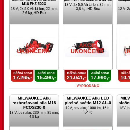
M18 FHZ-502X
18 V; 2x 5,0 Ah Li-Ion; 32 mm;
18 V; 2x 5,0 Ah Li-Ion; 22 mm;
3,8 kg; HD-Box
12 V; 2
2,6 kg; HD-Box
AKCE
AKCE
UKONČENA
UKONČENA
U
Běžná cena:
Akční cena:
Běžná cena:
Akční cena:
Běžná
17.265,-
15.490,-
21.041,-
17.990,-
10.1
VYPRODÁNO
MILWAUKEE Aku
MILWAUKEE Aku LED
MIL
rozbrušovací pila M18
plošné světlo M12 AL-0
plošn
FCOS230-0
12V; bez aku; 1000 lm; 15 h;
18V; b
1,2 kg
18 V; bez aku; 230 mm; 85 mm;
4,5 kg