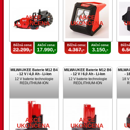
AKCE
AKCE
UKONČENA
UKONČENA
U
Běžná cena:
Akční cena:
Běžná cena:
Akční cena:
Běžná
22.299,-
17.990,-
4.367,-
3.150,-
6.5
MILWAUKEE Baterie M12 B4
MILWAUKEE Baterie M12 B6
MILWAU
- 12 V / 4,0 Ah - Li-Ion
- 12 V / 6,0 Ah - Li-Ion
- 1
12 V baterie technologie
12 V baterie technologie
18 V
REDLITHIUM-ION
REDLITHIUM-ION
R
AKCE
AKCE
U
UKONČENA
UKONČENA