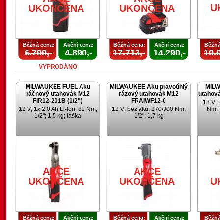
U
UKONČENA
UKONČENA
Běžná cena:
Akční cena:
Běžná cena:
Akční cena:
Běžná
6.799,-
4.890,-
17.713,-
14.290,-
10.0
VYPRODÁNO
MILWAUKEE FUEL Aku
MILWAUKEE Aku pravoúhlý
MILW
ráčnový utahovák M12
rázový utahovák M12
utahov
FIR12-201B (1/2")
FRAIWF12-0
18 V; 
12 V; 1x 2,0 Ah Li-Ion; 81 Nm;
12 V; bez aku; 270/300 Nm;
Nm; 
1/2"; 1,5 kg; taška
1/2"; 1,7 kg
AKCE
AKCE
UKONČENA
UKONČENA
U
Běžná cena:
Akční cena:
Běžná cena:
Akční cena:
Běžná