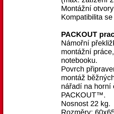
Montážní otvory
Kompatibilita 
PACKOUT prac
Námořní překliž
montážní práce,
notebooku.
Povrch připrav
montáž běžných 
nářadí na horní
PACKOUT™.
Nosnost 22 kg.
Rozměry: 60x6