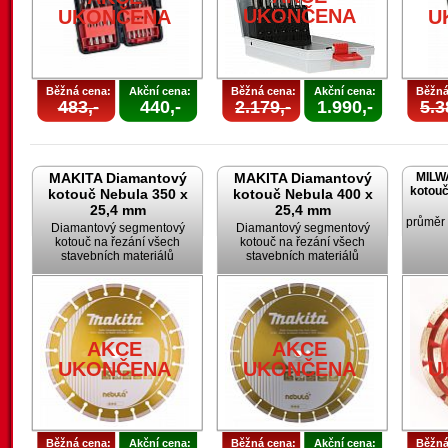
UKONČENA
UKONČENA
U
Běžná cena:
Akční cena:
Běžná cena:
Akční cena:
Běžná
483,-
440,-
2.179,-
1.990,-
5.3
MAKITA Diamantový
MAKITA Diamantový
MILW
kotouč
kotouč Nebula 350 x
kotouč Nebula 400 x
25,4 mm
25,4 mm
průměr
Diamantový segmentový
Diamantový segmentový
kotouč na řezání všech
kotouč na řezání všech
stavebních materiálů
stavebních materiálů
AKCE
AKCE
UKONČENA
UKONČENA
U
Běžná cena:
Akční cena:
Běžná cena:
Akční cena:
Běžná