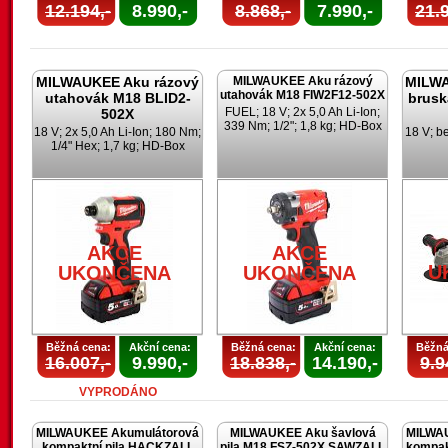
12.194,-
8.990,-
8.868,-
7.990,-
21.9
MILWAUKEE Aku rázový
MILWAUKEE Aku rázový
MILWA
utahovák M18 FIW2F12-502X
utahovák M18 BLID2-
brusk
FUEL; 18 V; 2x 5,0 Ah Li-Ion;
502X
339 Nm; 1/2"; 1,8 kg; HD-Box
18 V; 2x 5,0 Ah Li-Ion; 180 Nm;
18 V; b
1/4" Hex; 1,7 kg; HD-Box
AKCE
AKCE
U
UKONČENA
UKONČENA
Běžná cena:
Akční cena:
Běžná cena:
Akční cena:
Běžná
16.007,-
9.990,-
18.838,-
14.190,-
9.9
VYPRODÁNO
MILWAUKEE Akumulátorová
MILWAUKEE Aku šavlová
MILWA
kompaktní pila HACKZALL
pila M18 FSZ-502X SAWZALL
kompak