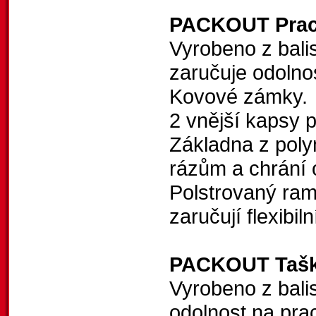
PACKOUT Praco
Vyrobeno z bali
zaručuje odolnos
Kovové zámky.
2 vnější kapsy p
Základna z poly
rázům a chrání 
Polstrovaný rame
zaručují flexibil
PACKOUT Taška
Vyrobeno z balis
odolnost na prac