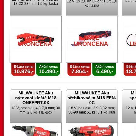
bar; 4
12 V; 2x 2,0 Ah Li-Ion; 1,5°; 1,0
18-22-28 mm; 1,5 kg; taška
kg; taška
AKCE
AKCE
UKONČENA
UKONČENA
U
Běžná cena:
Akční cena:
Běžná cena:
Akční cena:
Běžná
10.976,-
10.490,-
7.864,-
6.490,-
18.7
MILWAUKEE Aku
MILWAUKEE Aku
M
nýtovací kleště M18
hřebíkovačka M18 FFN-
sp
ONEFPRT-0X
0C
18 V; bez aku; 4,8-7,0 mm; 30
18 V; bez aku; 2,9-3,32 mm;
12 V; 
mm; 2,6 kg; HD-Box
50-90 mm; 51 ks; 5,1 kg; kufr
m