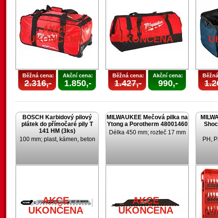
AKCE
AKCE
UKONČENA
UKONČENA
U
Běžná cena:
Akční cena:
Běžná cena:
Akční cena:
Běžná
2.316,-
1.850,-
1.427,-
990,-
1.2
BOSCH Karbidový pilový
MILWAUKEE Mečová pilka na
MILWA
plátek do přímočaré pily T
Ytong a Porotherm 48001460
Shoc
141 HM (3ks)
Délka 450 mm; rozteč 17 mm
100 mm; plast, kámen, beton
PH, P
AKCE
AKCE
UKONČENA
UKONČENA
U