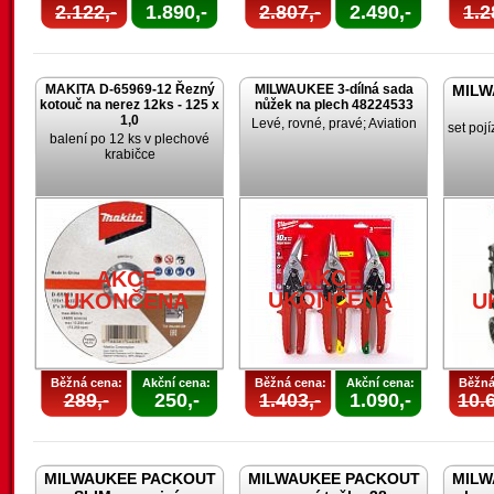
2.122,-
1.890,-
2.807,-
2.490,-
1.2
MAKITA D-65969-12 Řezný
MILWAUKEE 3-dílná sada
MILW
kotouč na nerez 12ks - 125 x
nůžek na plech 48224533
1,0
Levé, rovné, pravé; Aviation
set poj
balení po 12 ks v plechové
krabičce
AKCE
AKCE
UKONČENA
UKONČENA
U
Běžná cena:
Akční cena:
Běžná cena:
Akční cena:
Běžná
289,-
250,-
1.403,-
1.090,-
10.6
MILWAUKEE PACKOUT
MILWAUKEE PACKOUT
MILW