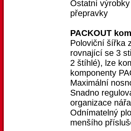
Ostatní výrobk
přepravky
PACKOUT komp
Poloviční šířka
rovnající se 3 
2 štíhlé), lze 
komponenty 
Maximální nosn
Snadno regulova
organizace nářad
Odnímatelný plo
menšího přísluš