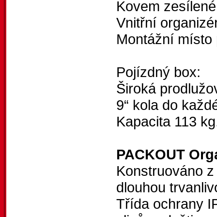
Kovem zesílené 
Vnitřní organizé
Montážní míst
Pojízdný box:
Široká prodlužov
9“ kola do každ
Kapacita 113 kg
PACKOUT Orga
Konstruováno z
dlouhou trvanliv
Třída ochrany IP