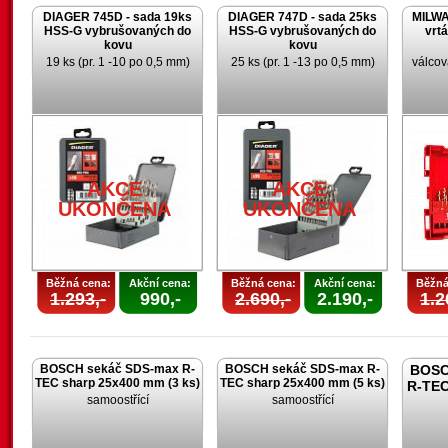
DIAGER 745D - sada 19ks
DIAGER 747D - sada 25ks
MILWA
HSS-G vybrušovaných do
HSS-G vybrušovaných do
vrt
kovu
kovu
19 ks (pr. 1 -10 po 0,5 mm)
25 ks (pr. 1 -13 po 0,5 mm)
válcov
AKCE
AKCE
U
UKONČENA
UKONČENA
Běžná cena:
Akční cena:
Běžná cena:
Akční cena:
Běžná
1.293,-
990,-
2.690,-
2.190,-
1.2
BOSCH sekáč SDS-max R-
BOSCH sekáč SDS-max R-
BOSC
TEC sharp 25x400 mm (3 ks)
TEC sharp 25x400 mm (5 ks)
R-TEC
samoostřící
samoostřící