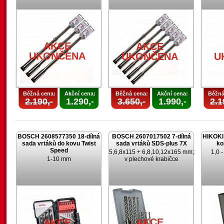
AKCE
AKCE
UKONČENA
UKONČENA
U
Běžná cena:
Akční cena:
Běžná cena:
Akční cena:
Běžná
2.190,-
1.290,-
3.650,-
1.990,-
2.1
BOSCH 2608577350 18-dílná
BOSCH 2607017502 7-dílná
HIKOKI 
sada vrtáků do kovu Twist
sada vrtáků SDS-plus 7X
ko
Speed
5,6,8x115 + 6,8,10,12x165 mm;
1,0 
1-10 mm
v plechové krabičce
AKCE
AKCE