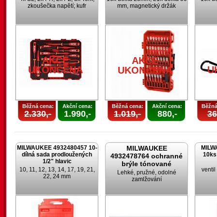
zkoušečka napětí; kufr
mm, magnetický držák
AKCE
AKCE
UKONČENA
U
UKONČENA
Běžná cena:
Akční cena:
Běžná cena:
Akční cena:
Běžná
2.330,-
1.990,-
1.019,-
880,-
36
MILWAUKEE 4932480457 10-
MILWAUKEE
MILW
dílná sada prodloužených
10ks
4932478764 ochranné
1/2" hlavic
brýle tónované
10, 11, 12, 13, 14, 17, 19, 21,
venti
Lehké, pružné, odolné
22, 24 mm
zamlžování