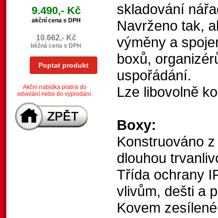
skladování nářa
9.490,- Kč
akční cena s DPH
Navrženo tak, a
10.662,- Kč
výměny a spojen
běžná cena s DPH
boxů, organizér
Poptat produkt
uspořádání.
Akční nabídka platná do
Lze libovolně k
odvolání nebo do vyprodání.
Boxy:
Konstruováno z
dlouhou trvanliv
Třída ochrany IP
vlivům, dešti a
Kovem zesílené 