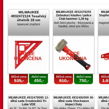
MILWAUKEE
MILWAUKEE 4932478255
MILW
Zatloukací kladivo / palice
Stupňo
4932472124 Tesařský
Club hammer 1,36 kg
úhelník 18 cm
dvě čelní plochy - frézovaná a
magneti
laserové značení
hladká; otvor pro šňůru
AKCE
AKCE
UKONČENA
UKONČENA
U
Běžná cena:
Akční cena:
Běžná cena:
Akční cena:
Běžná
535,-
450,-
910,-
750,-
1.5
MILWAUKEE 4932479095 12-
MILWAUKEE 4932492009 38-
MILWAU
dílná sada šroubováků Tri-
dílná sada Shockwave
dílná
Lobe VDE
Impact Duty
4x SL; 2x PH; 2x PZ; 3x Torx;
16x délka 25mm, 21x délka 50
10x d