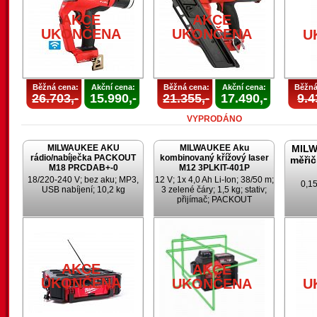
AKCE
AKCE
UKONČENA
UKONČENA
U
Běžná cena:
Akční cena:
Běžná cena:
Akční cena:
Běžná
26.703,-
15.990,-
21.355,-
17.490,-
9.4
VYPRODÁNO
MILWAUKEE AKU
MILWAUKEE Aku
MILW
rádio/nabíječka PACKOUT
kombinovaný křížový laser
měřič
M18 PRCDAB+-0
M12 3PLKIT-401P
18/220-240 V; bez aku; MP3,
12 V; 1x 4,0 Ah Li-Ion; 38/50 m;
0,15
USB nabíjení; 10,2 kg
3 zelené čáry; 1,5 kg; stativ;
přijímač; PACKOUT
AKCE
AKCE
UKONČENA
UKONČENA
U