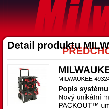
A
Detail produktu MI
PŘEDCHO
MILWAUKE
MILWAUKEE 4932
Popis systém
Nový unikátní 
PACKOUT™ umožň