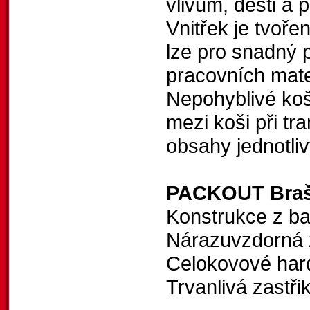
vlivům, dešti a
Vnitřek je tvoře
lze pro snadný 
pracovních mate
Nepohyblivé koš
mezi koši při tr
obsahy jednotli
PACKOUT Brašn
Konstrukce z ba
Nárazuvzdorná 
Celokovové har
Trvanlivá zastři