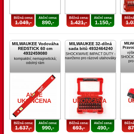
Běžná cena:
Akční cena:
Běžná cena:
Akční cena:
Běžná
1.049,-
890,-
1.421,-
1.150,-
1.0
MILWAUKEE Vodováha
MILWAUKEE 32-dílná
MILW
Pravoú
REDSTICK 60 cm
sada bitů 4932464240
výšk
4932459080
SHOCKWAVE IMPACT DUTY -
SHOCKW
navrženo pro rázové utahováky
kompaktní; nemagnetická;
pro
odolný rám
AKCE
AKCE
U
UKONČENA
UKONČENA
Běžná cena:
Akční cena:
Běžná cena:
Akční cena:
Běžná
1.637,-
990,-
693,-
490,-
87