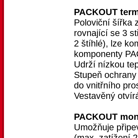
PACKOUT term
Poloviční šířka
rovnající se 3 
2 štíhlé), lze 
komponenty 
Udrží nízkou tep
Stupeň ochrany 
do vnitřního pro
Vestavěný otvírá
PACKOUT mont
Umožňuje přip
(max. zatížení 2