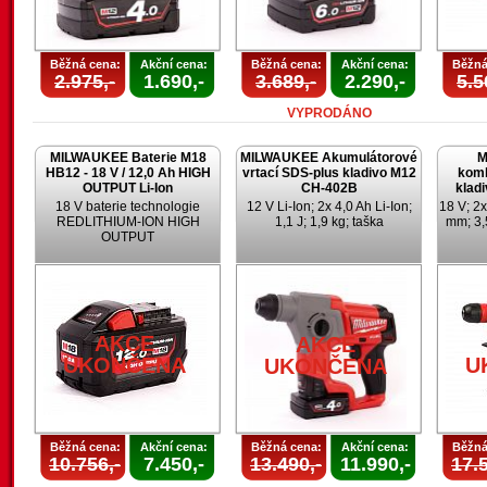
Běžná cena:
Akční cena:
Běžná cena:
Akční cena:
Běžná
2.975,-
1.690,-
3.689,-
2.290,-
5.5
VYPRODÁNO
MILWAUKEE Baterie M18
MILWAUKEE Akumulátorové
M
HB12 - 18 V / 12,0 Ah HIGH
vrtací SDS-plus kladivo M12
komb
OUTPUT Li-Ion
CH-402B
klad
18 V baterie technologie
12 V Li-Ion; 2x 4,0 Ah Li-Ion;
18 V; 2x
REDLITHIUM-ION HIGH
1,1 J; 1,9 kg; taška
mm; 3,
OUTPUT
AKCE
AKCE
UKONČENA
U
UKONČENA
Běžná cena:
Akční cena:
Běžná cena:
Akční cena:
Běžná
10.756,-
7.450,-
13.490,-
11.990,-
17.5