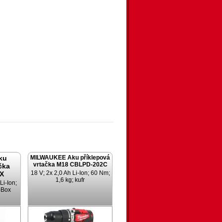
ku
MILWAUKEE Aku příklepová
vrtačka M18 CBLPD-202C
čka
18 V; 2x 2,0 Ah Li-Ion; 60 Nm;
X
1,6 kg; kufr
Li-Ion;
-Box