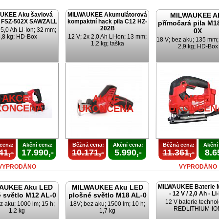
UKEE Aku šavlová
MILWAUKEE Akumulátorová
MILWAUKEE A
8 FSZ-502X SAWZALL
kompaktní hack pila C12 HZ-
přímočará pila M1
202B
 5,0 Ah Li-Ion; 32 mm;
0X
,8 kg; HD-Box
12 V; 2x 2,0 Ah Li-Ion; 13 mm;
18 V; bez aku; 135 mm
1,2 kg; taška
2,9 kg; HD-Box
AKCE
AKCE
AKCE
KONČENA
UKONČEN
UKONČENA
cena:
Akční cena:
Běžná cena:
Akční cena:
Běžná cena:
Akční
41,-
17.990,-
10.171,-
5.990,-
11.361,-
8.6
VYPRODÁNO
VYPRODÁNO
AUKEE Aku LED
MILWAUKEE Aku LED
MILWAUKEE Baterie 
- 12 V / 2,0 Ah - Li
 světlo M12 AL-0
plošné světlo M18 AL-0
12 V baterie techno
z aku; 1000 lm; 15 h;
18V; bez aku; 1500 lm; 10 h;
REDLITHIUM-IO
1,2 kg
1,7 kg