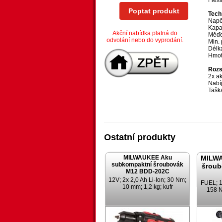
Flex
Poptat produkt
Tech
Napět
Kapac
Akční nabídka platná do
Měďe
odvolání nebo do vyprodání.
Min. 
Délk
Hmot
Rozs
2x a
Nabí
Tašk
Ostatní produkty
MILWAUKEE Aku
MILW
subkompaktní šroubovák
šroub
M12 BDD-202C
12V; 2x 2,0 Ah Li-Ion; 30 Nm;
FUEL; 18
10 mm; 1,2 kg; kufr
158 N