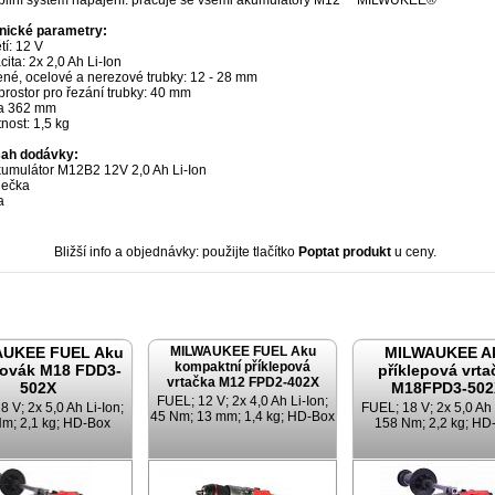
ibilní systém napájení: pracuje se všemi akumulátory M12™ MILWUKEE®
nické parametry:
í: 12 V
ita: 2x 2,0 Ah Li-Ion
né, ocelové a nerezové trubky: 12 - 28 mm
prostor pro řezání trubky: 40 mm
a 362 mm
nost: 1,5 kg
ah dodávky:
kumulátor M12B2 12V 2,0 Ah Li-Ion
ječka
a
Bližší info a objednávky: použijte tlačítko
Poptat produkt
u ceny.
AUKEE FUEL Aku
MILWAUKEE FUEL Aku
MILWAUKEE A
kompaktní příklepová
ovák M18 FDD3-
příklepová vrta
vrtačka M12 FPD2-402X
502X
M18FPD3-502
FUEL; 12 V; 2x 4,0 Ah Li-Ion;
 V; 2x 5,0 Ah Li-Ion;
FUEL; 18 V; 2x 5,0 Ah 
45 Nm; 13 mm; 1,4 kg; HD-Box
m; 2,1 kg; HD-Box
158 Nm; 2,2 kg; HD