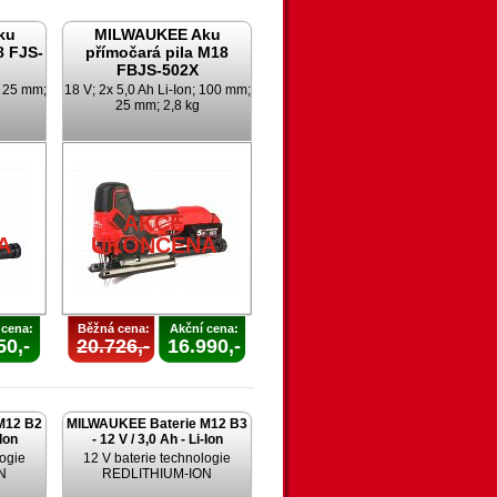
ku
MILWAUKEE Aku
8 FJS-
přímočará pila M18
FBJS-502X
; 25 mm;
18 V; 2x 5,0 Ah Li-Ion; 100 mm;
25 mm; 2,8 kg
AKCE
A
UKONČENA
 cena:
Běžná cena:
Akční cena:
50,-
20.726,-
16.990,-
M12 B2
MILWAUKEE Baterie M12 B3
-Ion
- 12 V / 3,0 Ah - Li-Ion
logie
12 V baterie technologie
N
REDLITHIUM-ION