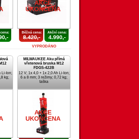
AKCE
A
UKONČENA
 cena:
Běžná cena:
Akční cena:
90,-
8.420,-
4.990,-
VYPRODÁNO
lová
MILWAUKEE Aku přímá
 M12
vřetenová bruska M12
FDGS-422B
 Li-Ion;
12 V; 1x 4,0 + 1x 2,0 Ah Li-Ion;
,8 kg;
6 a 8 mm; 3 režimy; 0,72 kg;
taška
AKCE
A
UKONČENA