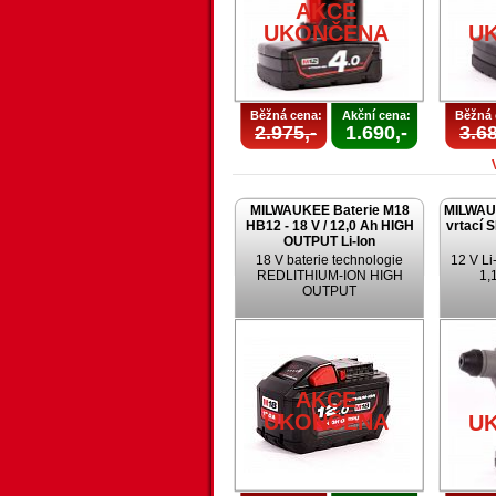
AKCE
UKONČENA
U
Běžná cena:
Akční cena:
Běžná 
2.975,-
1.690,-
3.68
MILWAUKEE Baterie M18
MILWAU
HB12 - 18 V / 12,0 Ah HIGH
vrtací 
OUTPUT Li-Ion
18 V baterie technologie
12 V Li-
REDLITHIUM-ION HIGH
1,1
OUTPUT
AKCE
UKONČENA
U