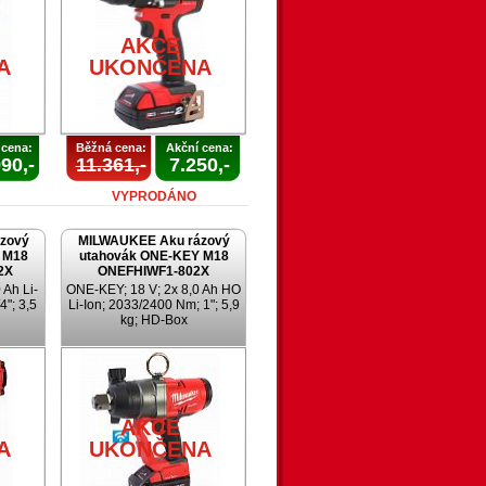
AKCE
A
UKONČENA
 cena:
Běžná cena:
Akční cena:
90,-
11.361,-
7.250,-
VYPRODÁNO
zový
MILWAUKEE Aku rázový
 M18
utahovák ONE-KEY M18
2X
ONEFHIWF1-802X
 Ah Li-
ONE-KEY; 18 V; 2x 8,0 Ah HO
4"; 3,5
Li-Ion; 2033/2400 Nm; 1"; 5,9
kg; HD-Box
AKCE
A
UKONČENA