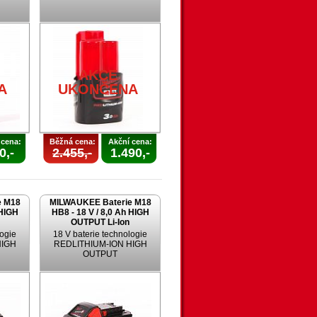
AKCE
A
UKONČENA
 cena:
Běžná cena:
Akční cena:
0,-
2.455,-
1.490,-
e M18
MILWAUKEE Baterie M18
 HIGH
HB8 - 18 V / 8,0 Ah HIGH
OUTPUT Li-Ion
logie
18 V baterie technologie
HIGH
REDLITHIUM-ION HIGH
OUTPUT