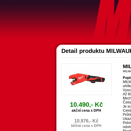
Detail produktu MILWA
MI
MILW
Popi
MILW
uhlí
Vyso
Až 9
Mech
Čeli
10.490,- Kč
Je sc
akční cena s DPH
Celok
Průh
Ukaza
10.976,- Kč
Prém
běžná cena s DPH
odol