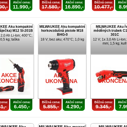
cena:
Akční cena:
Běžná cena:
Akční cena:
Běžná cena:
Akční
90,-
11.990,-
17.580,-
16.890,-
10.477,-
8.9
KEE Aku kompaktní
MILWAUKEE Aku kompaktní
MILWAUKEE Aku ř
páječka) M12 SI-201B
horkovzdušná pistole M18
měděných trubek C1
BHG-0
301C
 2,0 Ah Li-Ion; 400°C;
0,5 kg; taška
18 V; bez aku; 470°C; 1,0 kg
12 V; 1x 3,0 Ah Li-Ion
mm; 1,5 kg; kufr
AKCE
AKCE
AKCE
KONČENA
UKONČEN
UKONČENA
cena:
Akční cena:
Běžná cena:
Akční cena:
Běžná cena:
Akční
1,-
6.450,-
5.855,-
4.290,-
9.345,-
7.9
LWAUKEE Aku
MILWAUKEE Aku mazací
MILWAUKEE A