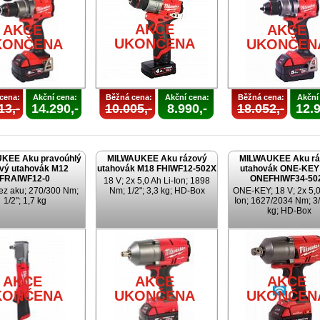
AKCE
AKCE
AKCE
UKONČENA
KONČENA
UKONČEN
cena:
Akční cena:
Běžná cena:
Akční cena:
Běžná cena:
Akční
13,-
14.290,-
10.005,-
8.990,-
18.052,-
12.9
KEE Aku pravoúhlý
MILWAUKEE Aku rázový
MILWAUKEE Aku rá
vý utahovák M12
utahovák M18 FHIWF12-502X
utahovák ONE-KEY
FRAIWF12-0
ONEFHIWF34-50
18 V; 2x 5,0 Ah Li-Ion; 1898
ez aku; 270/300 Nm;
Nm; 1/2"; 3,3 kg; HD-Box
ONE-KEY; 18 V; 2x 5,0
1/2"; 1,7 kg
Ion; 1627/2034 Nm; 3/
kg; HD-Box
AKCE
AKCE
AKCE
KONČENA
UKONČENA
UKONČEN