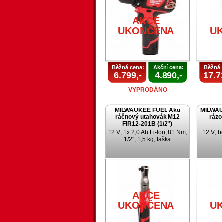
AKCE
UKONČENA
U
Běžná cena:
Akční cena:
Běžná 
6.799,-
4.890,-
17.7
VYPRODÁNO
MILWAUKEE FUEL Aku
MILWAU
ráčnový utahovák M12
rázo
FIR12-201B (1/2")
12 V; 1x 2,0 Ah Li-Ion; 81 Nm;
12 V; b
1/2"; 1,5 kg; taška
AKCE
UKONČENA
U