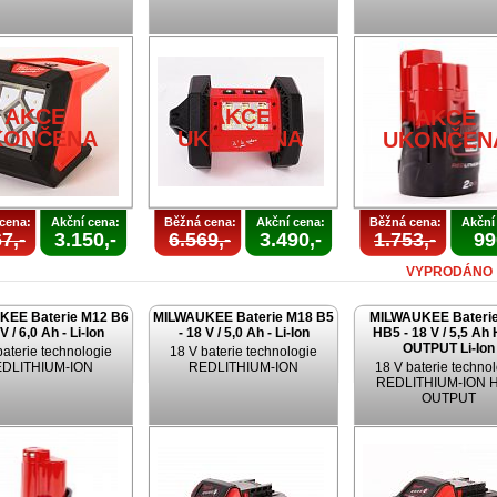
AKCE
AKCE
AKCE
KONČENA
UKONČENA
UKONČEN
cena:
Akční cena:
Běžná cena:
Akční cena:
Běžná cena:
Akční
7,-
3.150,-
6.569,-
3.490,-
1.753,-
99
VYPRODÁNO
KEE Baterie M12 B6
MILWAUKEE Baterie M18 B5
MILWAUKEE Bateri
 V / 6,0 Ah - Li-Ion
- 18 V / 5,0 Ah - Li-Ion
HB5 - 18 V / 5,5 Ah
OUTPUT Li-Ion
baterie technologie
18 V baterie technologie
DLITHIUM-ION
REDLITHIUM-ION
18 V baterie techno
REDLITHIUM-ION 
OUTPUT