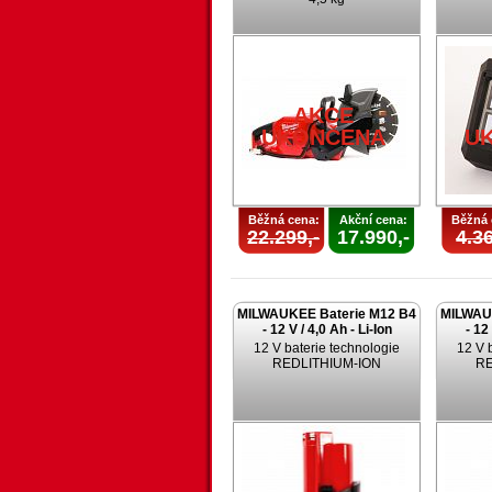
AKCE
UKONČENA
U
Běžná cena:
Akční cena:
Běžná 
22.299,-
17.990,-
4.36
MILWAUKEE Baterie M12 B4
MILWAU
- 12 V / 4,0 Ah - Li-Ion
- 12
12 V baterie technologie
12 V 
REDLITHIUM-ION
RE