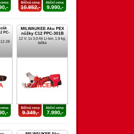
 cena:
Běžná cena:
Akční cena:
90,-
10.852,-
9.990,-
ezák
MILWAUKEE Aku PEX
2 PC-
nůžky C12 PPC-301B
12 V; 1x 3,0 Ah Li-Ion; 1,9 kg;
; 12-28
taška
AKCE
A
UKONČENA
 cena:
Běžná cena:
Akční cena:
90,-
9.349,-
7.990,-
ku
MILWAUKEE Aku