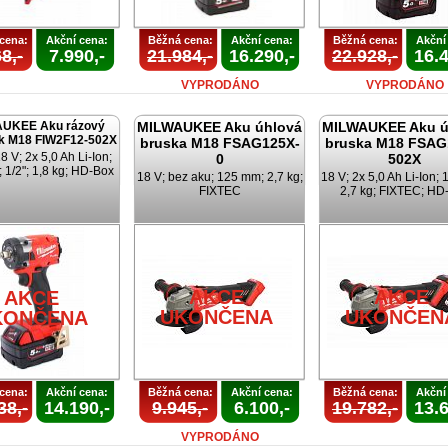
cena:
Akční cena:
Běžná cena:
Akční cena:
Běžná cena:
Akční
8,-
7.990,-
21.984,-
16.290,-
22.928,-
16.4
VYPRODÁNO
VYPRODÁNO
UKEE Aku rázový
MILWAUKEE Aku úhlová
MILWAUKEE Aku ú
k M18 FIW2F12-502X
bruska M18 FSAG125X-
bruska M18 FSAG
 V; 2x 5,0 Ah Li-Ion;
0
502X
 1/2"; 1,8 kg; HD-Box
18 V; bez aku; 125 mm; 2,7 kg;
18 V; 2x 5,0 Ah Li-Ion;
FIXTEC
2,7 kg; FIXTEC; HD
AKCE
AKCE
AKCE
UKONČENA
UKONČEN
KONČENA
cena:
Akční cena:
Běžná cena:
Akční cena:
Běžná cena:
Akční
38,-
14.190,-
9.945,-
6.100,-
19.782,-
13.6
VYPRODÁNO