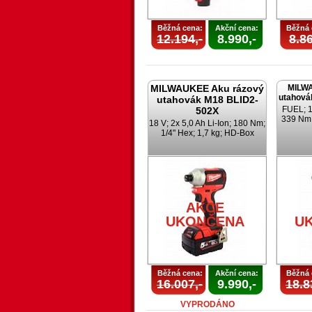
Běžná cena:
Akční cena:
Běžná 
12.194,-
8.990,-
8.86
MILWAUKEE Aku rázový
MILWA
utahová
utahovák M18 BLID2-
FUEL; 18
502X
339 Nm;
18 V; 2x 5,0 Ah Li-Ion; 180 Nm;
1/4" Hex; 1,7 kg; HD-Box
AKCE
UKONČENA
U
Běžná cena:
Akční cena:
Běžná 
16.007,-
9.990,-
18.8
VYPRODÁNO