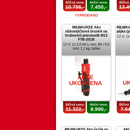
Běžná cena:
Akční cena:
Běžná 
10.756,-
7.450,-
13.4
VYPRODÁNO
MILWAUKEE Aku
MILWAU
nízkootáčková bruskA na
pájka (
hrubování pneumatik M12
12 V; 1x
FTB-201B
12 V; 1x 2,0 Ah Li-Ion; 80 / 9,5
mm; 1,1 kg; taška
AKCE
U
UKONČENA
Běžná cena:
Akční cena:
Běžná 
11.322,-
8.990,-
7.04
MILWAUKEE Aku řezák na
MI