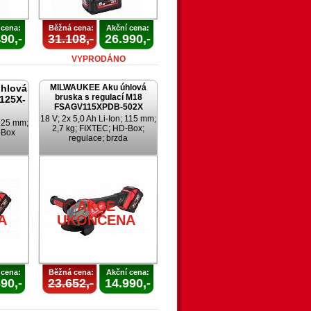
 cena:
Běžná cena:
Akční cena:
90,-
31.108,-
26.990,-
VYPRODÁNO
hlová
MILWAUKEE Aku úhlová
bruska s regulací M18
125X-
FSAGV115XPDB-502X
18 V; 2x 5,0 Ah Li-Ion; 115 mm;
 125 mm;
2,7 kg; FIXTEC; HD-Box;
-Box
regulace; brzda
AKCE
A
UKONČENA
 cena:
Běžná cena:
Akční cena:
90,-
23.652,-
14.990,-