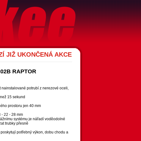
Í JIŽ UKONČENÁ AKCE
-202B RAPTOR
nainstalované potrubí z nerezové oceli,
 než 15 sekund
ného prostoru jen 40 mm
8 - 22 - 28 mm
enážnímu systému je nářadí voděodolné
at trubky přesně
oskytují potřebný výkon, dobu chodu a