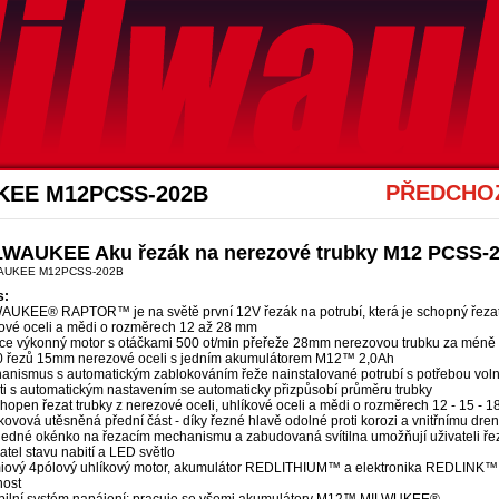
Akce Mwk
PŘEDCHOZ
UKEE M12PCSS-202B
LWAUKEE Aku řezák na nerezové trubky M12 PCSS
AUKEE M12PCSS-202B
s:
AUKEE® RAPTOR™ je na světě první 12V řezák na potrubí, která je schopný řezat 
kové oceli a mědi o rozměrech 12 až 28 mm
ce výkonný motor s otáčkami 500 ot/min přeřeže 28mm nerezovou trubku za méně
0 řezů 15mm nerezové oceli s jedním akumulátorem M12™ 2,0Ah
anismus s automatickým zablokováním řeže nainstalované potrubí s potřebou vol
sti s automatickým nastavením se automaticky přizpůsobí průměru trubky
hopen řezat trubky z nerezové oceli, uhlíkové oceli a mědi o rozměrech 12 - 15 - 1
ovová utěsněná přední část - díky řezné hlavě odolné proti korozi a vnitřnímu dr
ledné okénko na řezacím mechanismu a zabudovaná svítilna umožňují uživateli řez
tel stavu nabití a LED světlo
iový 4pólový uhlíkový motor, akumulátor REDLITHIUM™ a elektronika REDLINK™ p
nost