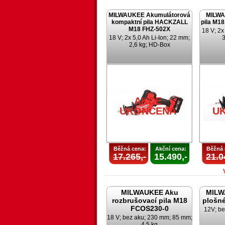
MILWAUKEE Akumulátorová
MILWA
kompaktní pila HACKZALL
pila M1
M18 FHZ-502X
18 V; 2x
18 V; 2x 5,0 Ah Li-Ion; 22 mm;
3
2,6 kg; HD-Box
AKCE
UKONČENA
U
Běžná cena:
Akční cena:
Běžná 
17.265,-
15.490,-
21.0
MILWAUKEE Aku
MILW
rozbrušovací pila M18
plošné
FCOS230-0
12V; be
18 V; bez aku; 230 mm; 85 mm;
4,5 kg