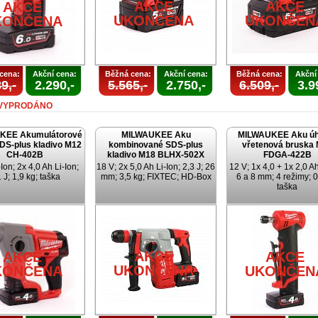
AKCE
AKCE
AKCE
UKONČENA
UKONČEN
KONČENA
cena:
Akční cena:
Běžná cena:
Akční cena:
Běžná cena:
Akční
9,-
2.290,-
5.565,-
2.750,-
6.509,-
3.9
VYPRODÁNO
KEE Akumulátorové
MILWAUKEE Aku
MILWAUKEE Aku úh
SDS-plus kladivo M12
kombinované SDS-plus
vřetenová bruska
CH-402B
kladivo M18 BLHX-502X
FDGA-422B
Ion; 2x 4,0 Ah Li-Ion;
18 V; 2x 5,0 Ah Li-Ion; 2,3 J; 26
12 V; 1x 4,0 + 1x 2,0 Ah
 J; 1,9 kg; taška
mm; 3,5 kg; FIXTEC; HD-Box
6 a 8 mm; 4 režimy; 0
taška
AKCE
AKCE
AKCE
UKONČENA
KONČENA
UKONČEN