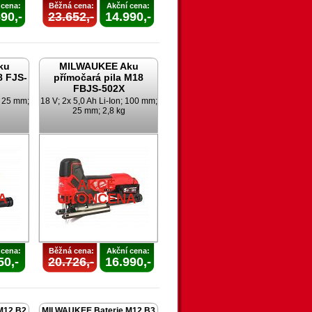
 cena:
Běžná cena:
Akční cena:
90,-
23.652,-
14.990,-
ku
MILWAUKEE Aku
8 FJS-
přímočará pila M18
FBJS-502X
; 25 mm;
18 V; 2x 5,0 Ah Li-Ion; 100 mm;
25 mm; 2,8 kg
AKCE
A
UKONČENA
 cena:
Běžná cena:
Akční cena:
50,-
20.726,-
16.990,-
M12 B2
MILWAUKEE Baterie M12 B3