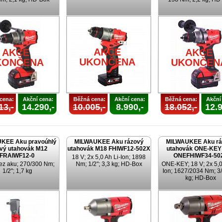
AKCE
AKCE
AKCE
UKONČENA
KONČENA
UKONČEN
cena:
Akční cena:
Běžná cena:
Akční cena:
Běžná cena:
Akční
13,-
14.290,-
10.005,-
8.990,-
18.052,-
12.9
KEE Aku pravoúhlý
MILWAUKEE Aku rázový
MILWAUKEE Aku rá
vý utahovák M12
utahovák M18 FHIWF12-502X
utahovák ONE-KEY
FRAIWF12-0
ONEFHIWF34-50
18 V; 2x 5,0 Ah Li-Ion; 1898
ez aku; 270/300 Nm;
Nm; 1/2"; 3,3 kg; HD-Box
ONE-KEY; 18 V; 2x 5,0
1/2"; 1,7 kg
Ion; 1627/2034 Nm; 3/
kg; HD-Box