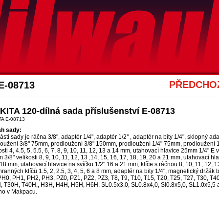
Akce Mwk
PŘEDCHOZ
E-08713
ITA 120-dílná sada příslušenství E-08713
TA E-08713
h sady:
stí sady je ráčna 3/8", adaptér 1/4'', adaptér 1/2'' , adaptér na bity 1/4", sklopný ad
loužení 3/8" 75mm, prodloužení 3/8" 150mm, prodloužení 1/4" 75mm, prodloužení 
osti 4, 4.5, 5, 5.5, 6, 7, 8, 9, 10, 11, 12, 13 a 14 mm, utahovací hlavice 25mm 1/4" E 
3/8" velikosti 8, 9, 10, 11, 12, 13 ,14, 15, 16, 17, 18, 19, 20 a 21 mm, utahovací hl
18 mm, utahovací hlavice na svíčku 1/2" 16 a 21 mm, klíče s ráčnou 8, 10, 11, 12, 
hranných klíčů 1.5, 2, 2.5, 3, 4, 5, 6 a 8 mm, adaptér na bity 1/4", magnetický držák b
H0, PH1, PH2, PH3, PZ0, PZ1, PZ2, PZ3, T8, T9, T10, T15, T20, T25, T27, T30, T
, T30H, T40H,, H3H, H4H, H5H, H6H, SL0.5x3,0, SL0.8x4,0, Sl0.8x5,0, SL1.0x5,5 
no v Makpacu.