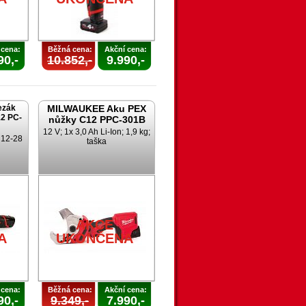
 cena:
Běžná cena:
Akční cena:
90,-
10.852,-
9.990,-
ezák
MILWAUKEE Aku PEX
2 PC-
nůžky C12 PPC-301B
12 V; 1x 3,0 Ah Li-Ion; 1,9 kg;
; 12-28
taška
AKCE
A
UKONČENA
 cena:
Běžná cena:
Akční cena:
90,-
9.349,-
7.990,-