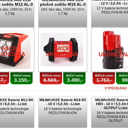
- 12 V / 2,0 Ah - Li
 světlo M12 AL-0
plošné světlo M18 AL-0
12 V baterie techno
z aku; 1000 lm; 15 h;
18V; bez aku; 1500 lm; 10 h;
REDLITHIUM-IO
1,2 kg
1,7 kg
AKCE
AKCE
AKCE
KONČENA
UKONČENA
UKONČEN
cena:
Akční cena:
Běžná cena:
Akční cena:
Běžná cena:
Akční
7,-
3.150,-
6.569,-
3.490,-
1.753,-
99
VYPRODÁNO
KEE Baterie M12 B6
MILWAUKEE Baterie M18 B5
MILWAUKEE Bateri
 V / 6,0 Ah - Li-Ion
- 18 V / 5,0 Ah - Li-Ion
HB5 - 18 V / 5,5 Ah
OUTPUT Li-Ion
baterie technologie
18 V baterie technologie
DLITHIUM-ION
REDLITHIUM-ION
18 V baterie techno
REDLITHIUM-ION 
OUTPUT