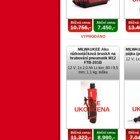
Běžná cena:
Akční cena:
Běžná 
10.756,-
7.450,-
13.4
VYPRODÁNO
MILWAUKEE Aku
MILWAU
nízkootáčková bruskA na
pájka (
hrubování pneumatik M12
12 V; 1x
FTB-201B
12 V; 1x 2,0 Ah Li-Ion; 80 / 9,5
mm; 1,1 kg; taška
AKCE
U
UKONČENA
Běžná cena:
Akční cena:
Běžná 
11.322,-
8.990,-
7.04