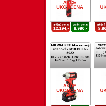
AKCE
UKONČENA
U
Běžná cena:
Akční cena:
Běžná 
12.194,-
8.990,-
8.86
MILWAUKEE Aku rázový
MILWA
utahová
utahovák M18 BLID2-
FUEL; 18
502X
339 Nm;
18 V; 2x 5,0 Ah Li-Ion; 180 Nm;
1/4" Hex; 1,7 kg; HD-Box
AKCE
UKONČENA
U