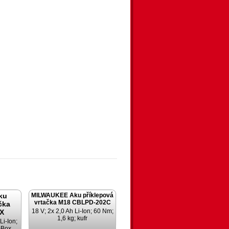
ku
MILWAUKEE Aku příklepová
vrtačka M18 CBLPD-202C
čka
18 V; 2x 2,0 Ah Li-Ion; 60 Nm;
X
1,6 kg; kufr
Li-Ion;
-Box