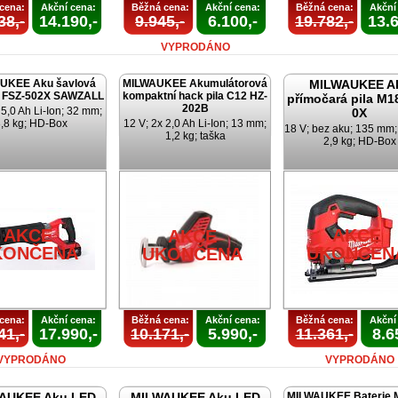
cena:
Akční cena:
Běžná cena:
Akční cena:
Běžná cena:
Akční
38,-
14.190,-
9.945,-
6.100,-
19.782,-
13.6
VYPRODÁNO
UKEE Aku šavlová
MILWAUKEE Akumulátorová
MILWAUKEE A
8 FSZ-502X SAWZALL
kompaktní hack pila C12 HZ-
přímočará pila M1
202B
 5,0 Ah Li-Ion; 32 mm;
0X
,8 kg; HD-Box
12 V; 2x 2,0 Ah Li-Ion; 13 mm;
18 V; bez aku; 135 mm
1,2 kg; taška
2,9 kg; HD-Box
AKCE
AKCE
AKCE
KONČENA
UKONČEN
UKONČENA
cena:
Akční cena:
Běžná cena:
Akční cena:
Běžná cena:
Akční
41,-
17.990,-
10.171,-
5.990,-
11.361,-
8.6
VYPRODÁNO
VYPRODÁNO
AUKEE Aku LED
MILWAUKEE Aku LED
MILWAUKEE Baterie 