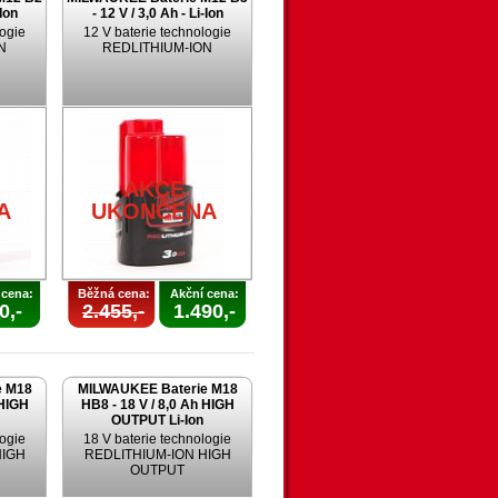
-Ion
- 12 V / 3,0 Ah - Li-Ion
logie
12 V baterie technologie
N
REDLITHIUM-ION
AKCE
A
UKONČENA
 cena:
Běžná cena:
Akční cena:
0,-
2.455,-
1.490,-
e M18
MILWAUKEE Baterie M18
 HIGH
HB8 - 18 V / 8,0 Ah HIGH
OUTPUT Li-Ion
logie
18 V baterie technologie
HIGH
REDLITHIUM-ION HIGH
OUTPUT