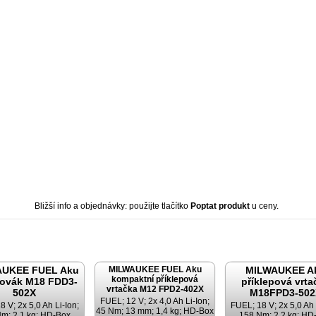
Bližší info a objednávky: použijte tlačítko
Poptat produkt
u ceny.
AUKEE FUEL Aku
MILWAUKEE FUEL Aku
MILWAUKEE A
kompaktní příklepová
ovák M18 FDD3-
příklepová vrta
vrtačka M12 FPD2-402X
502X
M18FPD3-502
FUEL; 12 V; 2x 4,0 Ah Li-Ion;
 V; 2x 5,0 Ah Li-Ion;
FUEL; 18 V; 2x 5,0 Ah 
45 Nm; 13 mm; 1,4 kg; HD-Box
m; 2,1 kg; HD-Box
158 Nm; 2,2 kg; HD