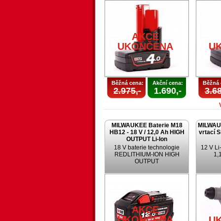
AKCE
UKONČENA
U
Běžná cena:
Akční cena:
Běžná 
2.975,-
1.690,-
3.68
MILWAUKEE Baterie M18
MILWAU
HB12 - 18 V / 12,0 Ah HIGH
vrtací 
OUTPUT Li-Ion
18 V baterie technologie
12 V Li-
REDLITHIUM-ION HIGH
1,1
OUTPUT
AKCE
UKONČENA
U