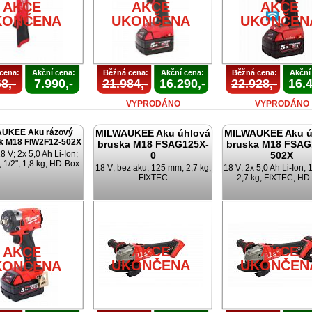
AKCE
AKCE
AKCE
KONČENA
UKONČENA
UKONČEN
cena:
Akční cena:
Běžná cena:
Akční cena:
Běžná cena:
Akční
8,-
7.990,-
21.984,-
16.290,-
22.928,-
16.4
VYPRODÁNO
VYPRODÁNO
UKEE Aku rázový
MILWAUKEE Aku úhlová
MILWAUKEE Aku ú
k M18 FIW2F12-502X
bruska M18 FSAG125X-
bruska M18 FSAG
 V; 2x 5,0 Ah Li-Ion;
0
502X
 1/2"; 1,8 kg; HD-Box
18 V; bez aku; 125 mm; 2,7 kg;
18 V; 2x 5,0 Ah Li-Ion;
FIXTEC
2,7 kg; FIXTEC; HD
AKCE
AKCE
AKCE
UKONČENA
UKONČEN
KONČENA