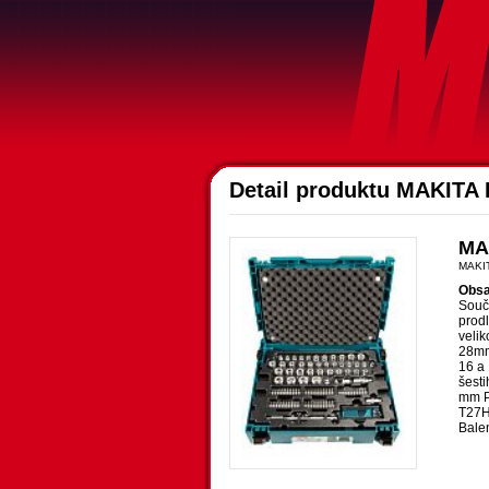
Detail produktu MAKITA 
MAK
MAKI
Obsa
Součá
prod
velik
28mm 
16 a 
šesti
mm P
T27H
Bale