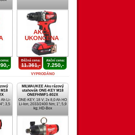
AKCE
A
UKONČENA
 cena:
Běžná cena:
Akční cena:
90,-
11.361,-
7.250,-
VYPRODÁNO
zový
MILWAUKEE Aku rázový
 M18
utahovák ONE-KEY M18
2X
ONEFHIWF1-802X
 Ah Li-
ONE-KEY; 18 V; 2x 8,0 Ah HO
4"; 3,5
Li-Ion; 2033/2400 Nm; 1"; 5,9
kg; HD-Box