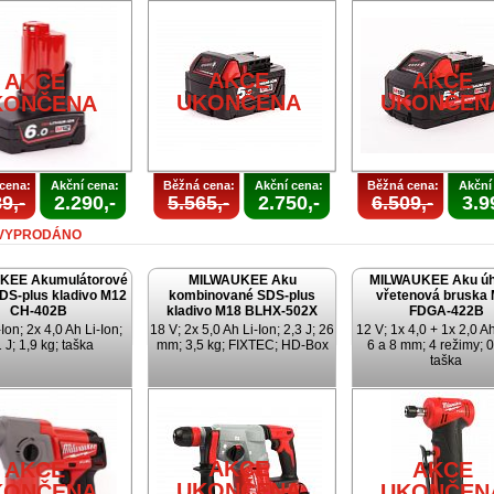
AKCE
AKCE
AKCE
UKONČENA
UKONČEN
KONČENA
cena:
Akční cena:
Běžná cena:
Akční cena:
Běžná cena:
Akční
9,-
2.290,-
5.565,-
2.750,-
6.509,-
3.9
VYPRODÁNO
KEE Akumulátorové
MILWAUKEE Aku
MILWAUKEE Aku úh
SDS-plus kladivo M12
kombinované SDS-plus
vřetenová bruska
CH-402B
kladivo M18 BLHX-502X
FDGA-422B
Ion; 2x 4,0 Ah Li-Ion;
18 V; 2x 5,0 Ah Li-Ion; 2,3 J; 26
12 V; 1x 4,0 + 1x 2,0 Ah
 J; 1,9 kg; taška
mm; 3,5 kg; FIXTEC; HD-Box
6 a 8 mm; 4 režimy; 0
taška
AKCE
AKCE
AKCE
UKONČENA
KONČENA
UKONČEN