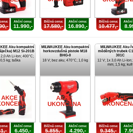
cena:
Akční cena:
Běžná cena:
Akční cena:
Běžná cena:
Akční
90,-
11.990,-
17.580,-
16.890,-
10.477,-
8.9
KEE Aku kompaktní
MILWAUKEE Aku kompaktní
MILWAUKEE Aku ř
páječka) M12 SI-201B
horkovzdušná pistole M18
měděných trubek C1
BHG-0
301C
 2,0 Ah Li-Ion; 400°C;
0,5 kg; taška
18 V; bez aku; 470°C; 1,0 kg
12 V; 1x 3,0 Ah Li-Ion
mm; 1,5 kg; kufr
AKCE
AKCE
AKCE
KONČENA
UKONČEN
UKONČENA
cena:
Akční cena:
Běžná cena:
Akční cena:
Běžná cena:
Akční
1,-
6.450,-
5.855,-
4.290,-
9.345,-
7.9