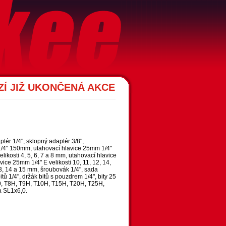
Í JIŽ UKONČENÁ AKCE
aptér 1/4", sklopný adaptér 3/8",
1/4" 150mm, utahovací hlavice 25mm 1/4"
velikosti 4, 5, 6, 7 a 8 mm, utahovací hlavice
avice 25mm 1/4" E velikosti 10, 11, 12, 14,
13, 14 a 15 mm, šroubovák 1/4", sada
itů 1/4", držák bitů s pouzdrem 1/4", bity 25
40, T8H, T9H, T10H, T15H, T20H, T25H,
a SL1x6,0.