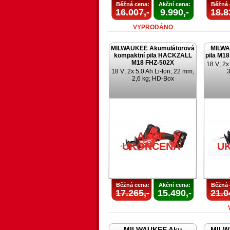
Běžná cena:
Akční cena:
Běžná 
16.007,-
9.990,-
18.8
VYPRODÁNO
MILWAUKEE Akumulátorová
MILWA
kompaktní pila HACKZALL
pila M1
M18 FHZ-502X
18 V; 2x
18 V; 2x 5,0 Ah Li-Ion; 22 mm;
3
2,6 kg; HD-Box
AKCE
UKONČENA
U
Běžná cena:
Akční cena:
Běžná 
17.265,-
15.490,-
21.0
MILWAUKEE Aku
MILW