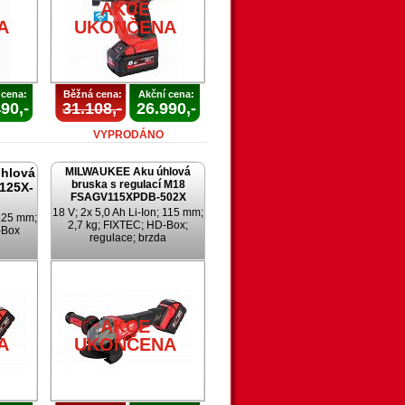
AKCE
A
UKONČENA
 cena:
Běžná cena:
Akční cena:
90,-
31.108,-
26.990,-
VYPRODÁNO
hlová
MILWAUKEE Aku úhlová
bruska s regulací M18
125X-
FSAGV115XPDB-502X
18 V; 2x 5,0 Ah Li-Ion; 115 mm;
 125 mm;
2,7 kg; FIXTEC; HD-Box;
-Box
regulace; brzda
AKCE
A
UKONČENA