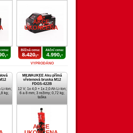
AKCE
A
UKONČENA
 cena:
Běžná cena:
Akční cena:
90,-
8.420,-
4.990,-
VYPRODÁNO
lová
MILWAUKEE Aku přímá
 M12
vřetenová bruska M12
FDGS-422B
 Li-Ion;
12 V; 1x 4,0 + 1x 2,0 Ah Li-Ion;
,8 kg;
6 a 8 mm; 3 režimy; 0,72 kg;
taška
AKCE
A
UKONČENA