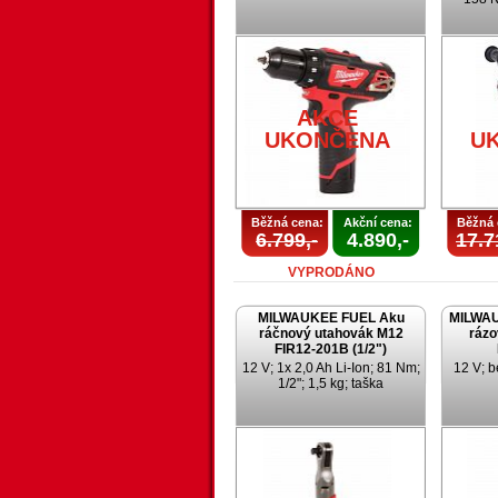
AKCE
UKONČENA
U
Běžná cena:
Akční cena:
Běžná 
6.799,-
4.890,-
17.7
VYPRODÁNO
MILWAUKEE FUEL Aku
MILWAU
ráčnový utahovák M12
rázo
FIR12-201B (1/2")
12 V; 1x 2,0 Ah Li-Ion; 81 Nm;
12 V; b
1/2"; 1,5 kg; taška