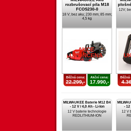
rozbrušovací pila M18
plošné
FCOS230-0
12V; be
18 V; bez aku; 230 mm; 85 mm;
4,5 kg
AKCE
UKONČENA
U
Běžná cena:
Akční cena:
Běžná 
22.299,-
17.990,-
4.36
MILWAUKEE Baterie M12 B4
MILWAU
- 12 V / 4,0 Ah - Li-Ion
- 12
12 V baterie technologie
12 V 
REDLITHIUM-ION
RE