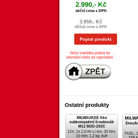
2.990,- Kč
akční cena s DPH
3.959,- Kč
běžná cena s DPH
Poptat produkt
Akční nabídka platná do
odvolání nebo do vyprodání.
Ostatní produkty
MILWAUKEE Aku
MILW
subkompaktní šroubovák
šroub
M12 BDD-202C
12V; 2x 2,0 Ah Li-Ion; 30 Nm;
FUEL; 18
10 mm; 1,2 kg; kufr
158 N