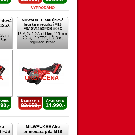
VYPRODÁNO
hlová
MILWAUKEE Aku úhlová
bruska s regulací M18
125X-
FSAGV115XPDB-502X
18 V; 2x 5,0 Ah Li-Ion; 115 mm;
 125 mm;
2,7 kg; FIXTEC; HD-Box;
-Box
regulace; brzda
AKCE
A
UKONČENA
 cena:
Běžná cena:
Akční cena:
90,-
23.652,-
14.990,-
ku
MILWAUKEE Aku
8 FJS-
přímočará pila M18