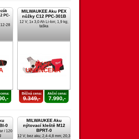
ezák
MILWAUKEE Aku PEX
2 PC-
nůžky C12 PPC-301B
12 V; 1x 3,0 Ah Li-Ion; 1,9 kg;
; 12-28
taška
AKCE
A
UKONČENA
 cena:
Běžná cena:
Akční cena:
90,-
9.349,-
7.990,-
ku
MILWAUKEE Aku
BI-0
nýtovací kleště M12
BPRT-0
ar / 120
g
12 V; bez aku; 2,4-4,8 mm; 20,3