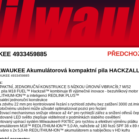
Akce Mwk
PŘEDCHOZ
KEE 4933459885
LWAUKEE Akumulátorová kompaktní pila HACKZALL
AUKEE 4933459885
s:
PAKTNÍ, JEDNORUČNÍ KONSTRUKCE S NÍZKOU ÚROVNÍ VIBRACÍ9,7 M/S2
 pila M18 FUEL™ Hackzall™ kombinuje tři výjimečné inovace - bezuhlíkový mo
ITHIUM-ION™ a inteligenci REDLINK PLUS™
aktní jednoruční konstrukce
 zdvihu 22 mm pro kontrolované řezání s rychlostí zdvihu bez zatížení 3000 zd./mi
otočnému uložení může uživatel optimalizovat pozici pro řezání
ovací mechanismus snižuje vibrace až 4x* pro rychlejší zářez a snížení otřesů če
dované LED světlo zlepšuje viditelnost v podmínkách slabého osvětlení
ntovaný upínací systém Milwaukee® FIXTEC pro rychlou a efektivní výměnu plátku
umulátorem M18™ REDLITHIUM-ION™ 5,0 Ah, nařežete až 180 řezů SPF 38 x 89 
váno s 2x 5,0 Ah REDLITHIUM-ION™ akumulátorem a nabíječkou v HD kufru