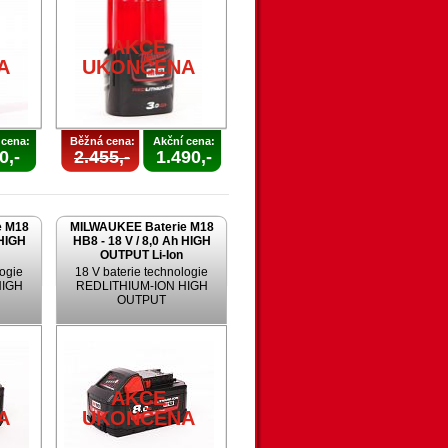
AKCE
A
UKONČENA
 cena:
Běžná cena:
Akční cena:
0,-
2.455,-
1.490,-
e M18
MILWAUKEE Baterie M18
 HIGH
HB8 - 18 V / 8,0 Ah HIGH
OUTPUT Li-Ion
logie
18 V baterie technologie
HIGH
REDLITHIUM-ION HIGH
OUTPUT
AKCE
A
UKONČENA