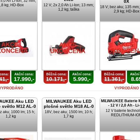
 5,0 Ah Li-Ion; 32 mm;
0X
,8 kg; HD-Box
12 V; 2x 2,0 Ah Li-Ion; 13 mm;
18 V; bez aku; 135 mm
1,2 kg; taška
2,9 kg; HD-Box
AKCE
AKCE
AKCE
KONČENA
UKONČEN
UKONČENA
cena:
Akční cena:
Běžná cena:
Akční cena:
Běžná cena:
Akční
41,-
17.990,-
10.171,-
5.990,-
11.361,-
8.6
VYPRODÁNO
VYPRODÁNO
AUKEE Aku LED
MILWAUKEE Aku LED
MILWAUKEE Baterie 
- 12 V / 2,0 Ah - Li
 světlo M12 AL-0
plošné světlo M18 AL-0
12 V baterie techno
z aku; 1000 lm; 15 h;
18V; bez aku; 1500 lm; 10 h;
REDLITHIUM-IO
1,2 kg
1,7 kg