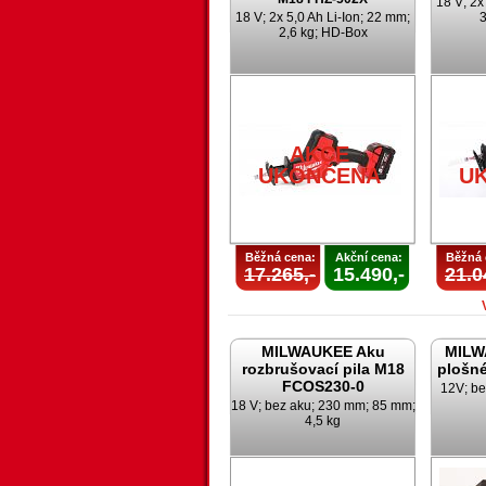
18 V; 2x
18 V; 2x 5,0 Ah Li-Ion; 22 mm;
3
2,6 kg; HD-Box
AKCE
UKONČENA
U
Běžná cena:
Akční cena:
Běžná 
17.265,-
15.490,-
21.0
MILWAUKEE Aku
MILW
rozbrušovací pila M18
plošné
FCOS230-0
12V; be
18 V; bez aku; 230 mm; 85 mm;
4,5 kg