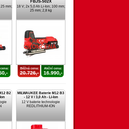
FBJS-502X
; 25 mm;
18 V; 2x 5,0 Ah Li-Ion; 100 mm;
25 mm; 2,8 kg
AKCE
A
UKONČENA
 cena:
Běžná cena:
Akční cena:
50,-
20.726,-
16.990,-
M12 B2
MILWAUKEE Baterie M12 B3
-Ion
- 12 V / 3,0 Ah - Li-Ion
logie
12 V baterie technologie
N
REDLITHIUM-ION