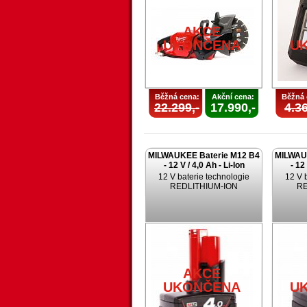
AKCE
UKONČENA
U
Běžná cena:
Akční cena:
Běžná 
22.299,-
17.990,-
4.36
MILWAUKEE Baterie M12 B4
MILWAU
- 12 V / 4,0 Ah - Li-Ion
- 12
12 V baterie technologie
12 V 
REDLITHIUM-ION
RE
AKCE
UKONČENA
U