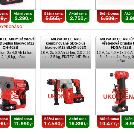
cena:
Akční cena:
Běžná cena:
Akční cena:
Běžná cena:
Akční
9,-
2.290,-
5.565,-
2.750,-
6.509,-
3.9
VYPRODÁNO
KEE Akumulátorové
MILWAUKEE Aku
MILWAUKEE Aku úh
SDS-plus kladivo M12
kombinované SDS-plus
vřetenová bruska
CH-402B
kladivo M18 BLHX-502X
FDGA-422B
Ion; 2x 4,0 Ah Li-Ion;
18 V; 2x 5,0 Ah Li-Ion; 2,3 J; 26
12 V; 1x 4,0 + 1x 2,0 Ah
 J; 1,9 kg; taška
mm; 3,5 kg; FIXTEC; HD-Box
6 a 8 mm; 4 režimy; 0
taška
AKCE
AKCE
AKCE
UKONČENA
KONČENA
UKONČEN
cena:
Akční cena:
Běžná cena:
Akční cena:
Běžná cena:
Akční
90,-
11.990,-
17.580,-
16.890,-
10.477,-
8.9