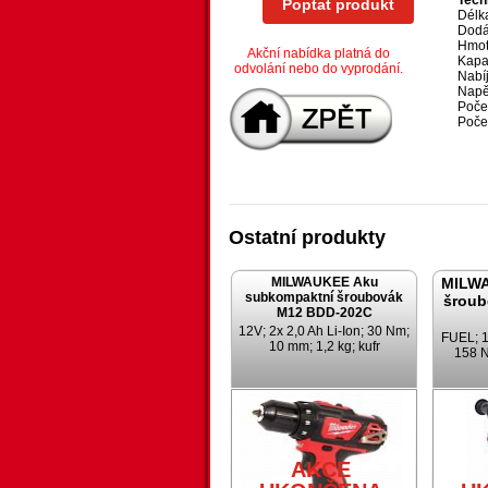
Tech
Poptat produkt
Délk
Dodá
Hmotn
Akční nabídka platná do
Kapac
odvolání nebo do vyprodání.
Nabí
Napět
Poče
Počet
Ostatní produkty
MILWAUKEE Aku
MILW
subkompaktní šroubovák
šroub
M12 BDD-202C
12V; 2x 2,0 Ah Li-Ion; 30 Nm;
FUEL; 18
10 mm; 1,2 kg; kufr
158 N
AKCE