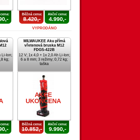
 cena:
Běžná cena:
Akční cena:
90,-
8.420,-
4.990,-
VYPRODÁNO
lová
MILWAUKEE Aku přímá
 M12
vřetenová bruska M12
FDGS-422B
 Li-Ion;
12 V; 1x 4,0 + 1x 2,0 Ah Li-Ion;
,8 kg;
6 a 8 mm; 3 režimy; 0,72 kg;
taška
AKCE
A
UKONČENA
 cena:
Běžná cena:
Akční cena:
90,-
10.852,-
9.990,-